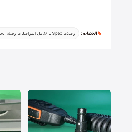
العلامات :
وصلات MIL Spec,مل المواصفات وصلة الحائط,ملم سبيك plug