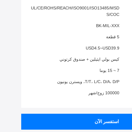
UL/CE/ROHS/REACH/ISO9001/ISO13485/MSD
S/COC
BK-MIL-XXX
5 قطعة
USD4.5~USD39.9
كيس بولي ايثيلين + صندوق كرتوني
7 ~ 15 يوما
T/T، L/C، D/A، D/P، ويسترن يونيون
100000 زوج/شهر
استفسر الآن