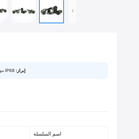
إبراز:
IP68 موصل MIL مقاوم للماء
اسم السلسلة