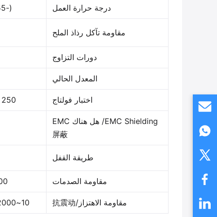
درجة حرارة العمل
(-55 ~ 250) مئوية
مقاومة تآكل رذاذ الملح
دورات التزاوج
المعدل الحالي
اختبار فولتاج
250 ~ 3000 فولت
EMC Shielding/ هل هناك EMC
屏蔽
طريقة القفل
مقاومة الصدمات
100 غرام / 
مقاومة الاهتزاز/抗震动
10~2000 هرتز، 15 غرام