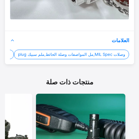
العلامات
وصلات MIL Spec,مل المواصفات وصلة الحائط,ملم سبيك plug
 connector
منتجات ذات صلة