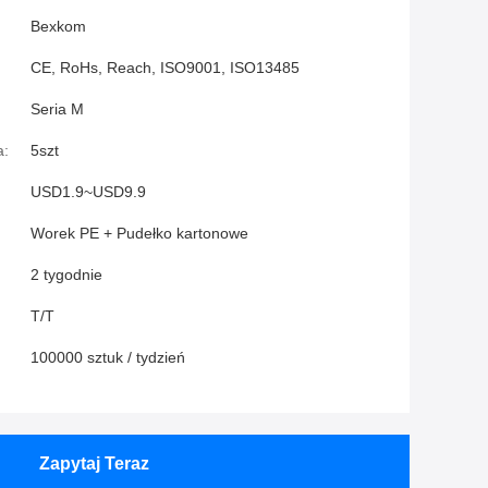
Bexkom
CE, RoHs, Reach, ISO9001, ISO13485
Seria M
a:
5szt
USD1.9~USD9.9
Worek PE + Pudełko kartonowe
2 tygodnie
T/T
100000 sztuk / tydzień
Zapytaj Teraz