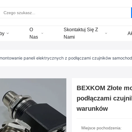
O
Skontaktuj Się Z
by
A
Nas
Nami
montowanie paneli elektrycznych z podłączami czujników samoch
BEXKOM Złote mon
podłączami czujn
warunków
Miejsce pochodzenia: