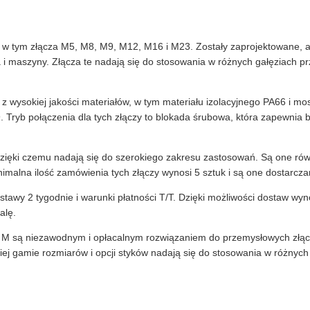
, w tym złącza M5, M8, M9, M12, M16 i M23. Zostały zaprojektowane, 
 i maszyny. Złącza te nadają się do stosowania w różnych gałęziach p
 wysokiej jakości materiałów, w tym materiału izolacyjnego PA66 i m
. Tryb połączenia dla tych złączy to blokada śrubowa, która zapewnia 
zięki czemu nadają się do szerokiego zakresu zastosowań. Są one rów
inimalna ilość zamówienia tych złączy wynosi 5 sztuk i są one dostarc
awy 2 tygodnie i warunki płatności T/T. Dzięki możliwości dostaw wyn
alę.
 są niezawodnym i opłacalnym rozwiązaniem do przemysłowych złączy 
iej gamie rozmiarów i opcji styków nadają się do stosowania w różnych