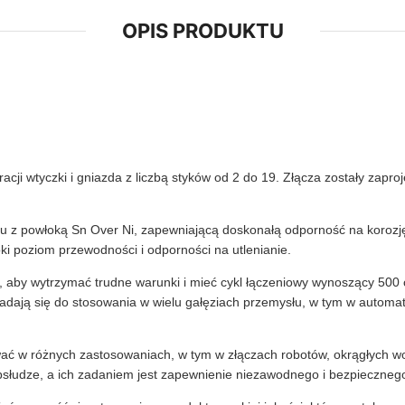
OPIS PRODUKTU
cji wtyczki i gniazda z liczbą styków od 2 do 19. Złącza zostały zap
 z powłoką Sn Over Ni, zapewniającą doskonałą odporność na korozję i
ki poziom przewodności i odporności na utlenianie.
aby wytrzymać trudne warunki i mieć cykl łączeniowy wynoszący 500 cy
ją się do stosowania w wielu gałęziach przemysłu, w tym w automatyc
ać w różnych zastosowaniach, w tym w złączach robotów, okrągłych w
obsłudze, a ich zadaniem jest zapewnienie niezawodnego i bezpieczneg