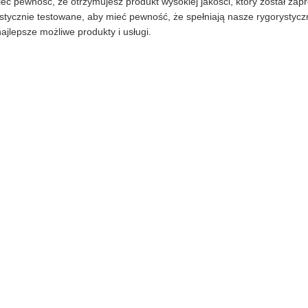
ć pewność, że otrzymujesz produkt wysokiej jakości, który został za
tycznie testowane, aby mieć pewność, że spełniają nasze rygorystyczn
jlepsze możliwe produkty i usługi.