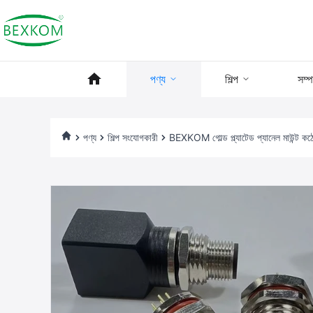
পণ্য
শিল্প
সম্
পণ্য
শিল্প সংযোগকারী
BEXKOM গোল্ড প্ল্যাটেড প্যানেল মাউন্ট কঠ