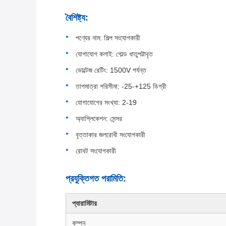
বৈশিষ্ট্য:
পণ্যের নাম: শিল্প সংযোগকারী
যোগাযোগ কলাই: গোল্ড ধাতুপট্টাবৃত
ভোল্টেজ রেটিং: 1500V পর্যন্ত
তাপমাত্রা পরিসীমা: -25-+125 ডিগ্রী
যোগাযোগের সংখ্যা: 2-19
অ্যাপ্লিকেশন: সেন্সর
বৃত্তাকার জলরোধী সংযোগকারী
রোবট সংযোগকারী
প্রযুক্তিগত পরামিতি:
প্যারামিটার
কম্পন