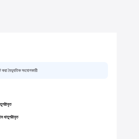
্ট করা বৈদ্যুতিক সংযোগকারী
ুপট্টাবৃত
োম ধাতুপট্টাবৃত