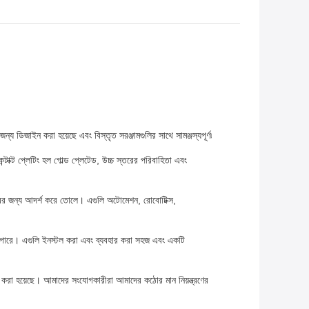
য ডিজাইন করা হয়েছে এবং বিস্তৃত সরঞ্জামগুলির সাথে সামঞ্জস্যপূর্ণ৷
টাক্ট প্লেটিং হল গোল্ড প্লেটেড, উচ্চ স্তরের পরিবাহিতা এবং
হারের জন্য আদর্শ করে তোলে। এগুলি অটোমেশন, রোবোটিক্স,
 পারে। এগুলি ইনস্টল করা এবং ব্যবহার করা সহজ এবং একটি
রি করা হয়েছে। আমাদের সংযোগকারীরা আমাদের কঠোর মান নিয়ন্ত্রণের