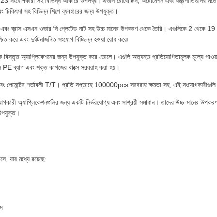
কারী সহ বিভিন্ন আকারে উপলব্ধ। এগুলি রোবোটিক্স, অটোমেশন এবং যন্ত্রপাতিগুলির মতো অ্যা
 চিকিৎসা সহ বিভিন্ন শিল্পে ব্যবহারের জন্য উপযুক্ত।
দান এবং ব্রাস এসএন ওভার নি প্লেটেড নাট সহ উচ্চ মানের উপকরণ থেকে তৈরি। এগুলিকে 2 থেকে 19 পর
িত করে এবং দুর্ঘটনাজনিত সংযোগ বিচ্ছিন্ন হওয়া রোধ করে৷
িকে বিস্তৃত অ্যাপ্লিকেশনের জন্য উপযুক্ত করে তোলে। এগুলি অত্যন্ত প্রতিযোগিতামূলক মূল্যে প
লি PE ব্যাগ এবং শক্ত কাগজের বাক্সে সরবরাহ করা হয়।
তাহ এবং পেমেন্টের শর্তাবলী T/T। প্রতি সপ্তাহে 100000pcs সরবরাহ ক্ষমতা সহ, এই সংযোগকারীগুল
কুলার সংযোগকারী অ্যাপ্লিকেশনগুলির জন্য একটি নির্ভরযোগ্য এবং সাশ্রয়ী সমাধান। তাদের উচ্চ-মানের 
 উপযুক্ত।
ে, যার মধ্যে রয়েছে:
াম