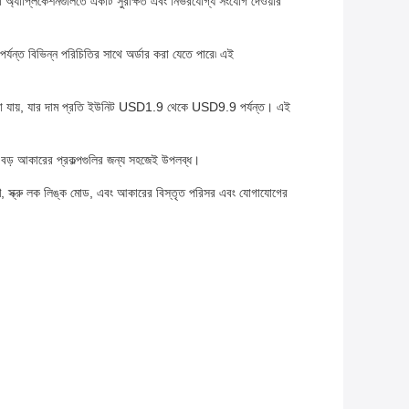
প্লিকেশনগুলিতে একটি সুরক্ষিত এবং নির্ভরযোগ্য সংযোগ দেওয়ার
্যন্ত বিভিন্ন পরিচিতির সাথে অর্ডার করা যেতে পারে৷ এই
াওয়া যায়, যার দাম প্রতি ইউনিট USD1.9 থেকে USD9.9 পর্যন্ত। এই
ি বড় আকারের প্রকল্পগুলির জন্য সহজেই উপলব্ধ।
উপকরণ, স্ক্রু লক লিঙ্ক মোড, এবং আকারের বিস্তৃত পরিসর এবং যোগাযোগের