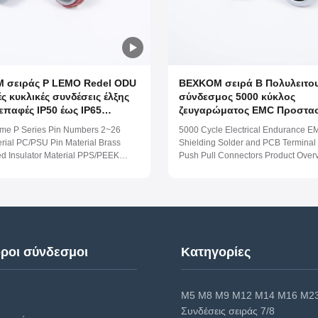
 σειράς P LEMO Redel ODU
BEXKOM σειρά Β Πολυλειτο
ς κυκλικές συνδέσεις έλξης
σύνδεσμος 5000 κύκλος
 επαφές IP50 έως IP65
ζευγαρώματος EMC Προστα
σμός και Χρυσοκάλυψη
Push Pull συνδετήρες ομοα
me P Series Pin Numbers 2~26
5000 Cycle Electrical Endurance E
παφές πλαστικό κέλυφος για
και σήματος IP50 έως IP68
erial PC/PSU Pin Material Brass
Shielding Solder and PCB Terminal
ς συσκευές
αδιάβροχος προσαρμοσμέν
ed Insulator Material PPS/PEEK
Push Pull Connectors Product Over
σύνδεσμος
f Level IP50/IP65 Work
Numbers 2~48 Shell Material Bras
re (-55 ~ 125) Centigrade Salt
Plated Pin Material Brass Gold Plat
rosion resistance 96 Hours Mating
Insulator Material PPS/PEEK Waterp
000 times Current Rate 1.5 - 13 A
Level IP50 Work Temperature (-55 ~
otage 450~ ...
Centigrade Salt spray ...
ροι σύνδεσμοι
Κατηγορίες
M5 M8 M9 M12 M14 M16 M2
Συνδέσεις σειράς 7/8