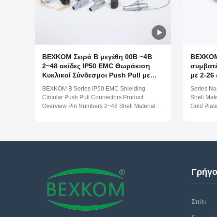
BEXKOM Σειρά B μεγέθη 00B ~4B
BEXKOM
2~48 ακίδες IP50 EMC Θωράκιση
συμβατέ
Κυκλικοί Σύνδεσμοι Push Pull με
με 2-26
5000 Κύκλους Σύζευξης συμβατό με
Καθορι
BEXKOM B Series IP50 EMC Shielding
Series Na
LEMO
Χαλκό ε
Circular Push Pull Connectors Product
Shell Mat
ιατρικέ
Overview Pin Numbers 2~48 Shell Material
Gold Plat
Brass Chome Plated Pin Material Brass Gold
Waterproo
Plated Insulator Material PPS/PEEK
Temperatu
Waterproof Level IP50 Work Temperature (-55
spray cor
~ 250) Centigrade Salt spray corrosion
Cycles >2
resistance 96 Hours ...
Testing Vl
Γρήγο
Σπίτι