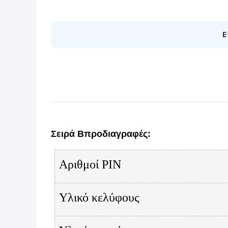
Ε
Σειρά Β
προδιαγραφές
:
Αριθμοί PIN
Υλικό κελύφους