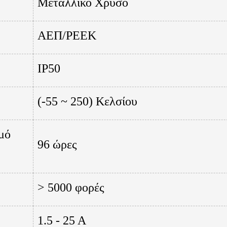
Μεταλλικό Χρυσό
ΑΕΠ/PEEK
IP50
(-55 ~ 250) Κελσίου
μό
96 ώρες
> 5000 φορές
1.5 - 25 Α