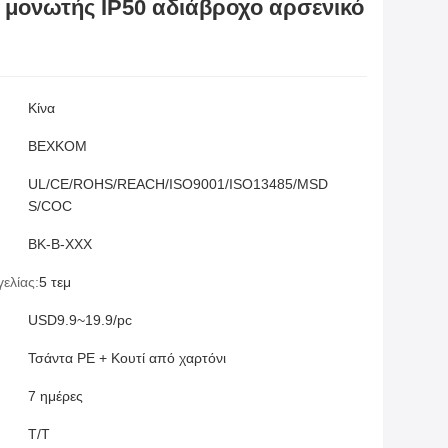
μονωτής IP50 αδιάβροχο αρσενικό
Κίνα
BEXKOM
UL/CE/ROHS/REACH/ISO9001/ISO13485/MSD
S/COC
ΒΚ-Β-ΧΧΧ
ελίας:
5 τεμ
USD9.9~19.9/pc
Τσάντα PE + Κουτί από χαρτόνι
7 ημέρες
T/T