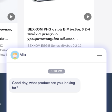
υργικός
BEXKOM PHG σειρά Β Μέγεθος 0 2-4
πινάκια μεταξένιο
σία
χρωματοποιημένο κέλυφος
ξονικών
χρυσοποιημένο μονωτή επαφής
MC
BEXKOM EGG B Series Μέγεθος 0 2-12
PPS/PEEK IP50 αδιάβροχο θηλυκό
 Coaxial
καρφίτσες γυναικείο ορείχαλκο επιχρωμιωμένο
ος
ελεύθερο δοχείο
Mia
view Pin
κέλυφος επίχρυσο επαφές PPS μονωτής IP50
s Chome
αδιάβροχο
ed
roof
3:20 PM
 250)
Good day, what product are you looking 
for?
Επικοινωνήστε μαζί μας
3
Διεύθυνση εργοστασίου:
Κτίριο 6,
βιομηχανικό πάρκο HSK, περιοχή