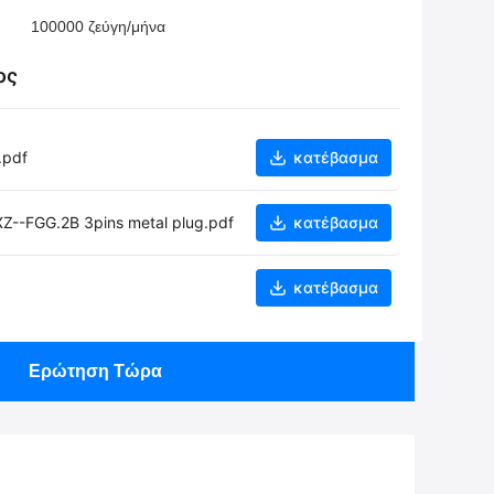
100000 ζεύγη/μήνα
ος
.pdf
κατέβασμα
--FGG.2B 3pins metal plug.pdf
κατέβασμα
κατέβασμα
Ερώτηση Τώρα