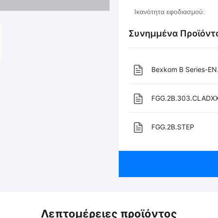
Ικανότητα εφοδιασμού:
Συνημμένα Προϊόντ
Bexkom B Series-EN
FGG.2B.303.CLADXXZ
FGG.2B.STEP
Λεπτομέρειες προϊόντος