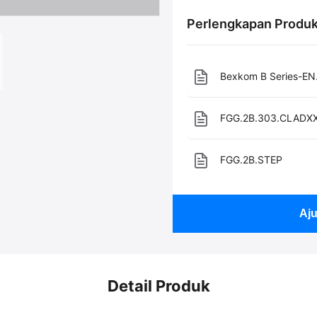
Perlengkapan Produ
Bexkom B Series-EN
FGG.2B.303.CLADXXZ
FGG.2B.STEP
Aj
Detail Produk