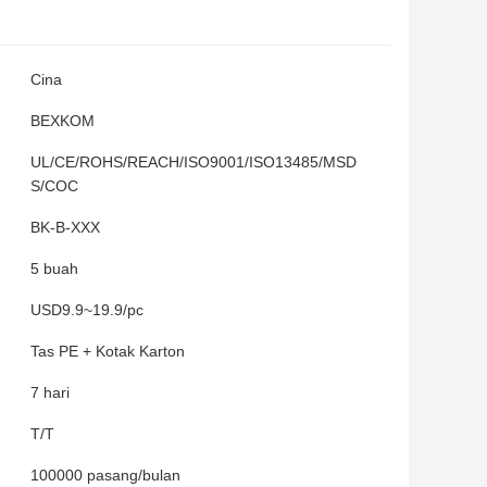
Cina
BEXKOM
UL/CE/ROHS/REACH/ISO9001/ISO13485/MSD
S/COC
BK-B-XXX
5 buah
USD9.9~19.9/pc
Tas PE + Kotak Karton
7 hari
T/T
100000 pasang/bulan