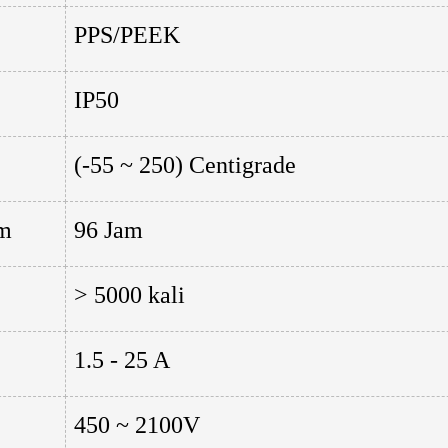
PPS/PEEK
IP50
(-55 ~ 250) Centigrade
am
96 Jam
> 5000 kali
1.5 - 25 A
450 ~ 2100V