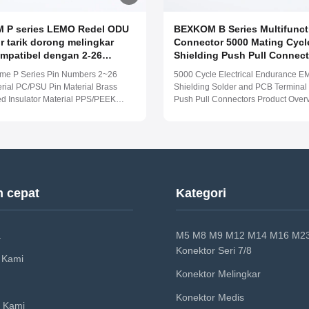
 P series LEMO Redel ODU
BEXKOM B Series Multifunct
r tarik dorong melingkar
Connector 5000 Mating Cyc
mpatibel dengan 2-26
Shielding Push Pull Connect
Nilai IP50 hingga IP65 dan
koaksial dan sinyal campura
me P Series Pin Numbers 2~26
5000 Cycle Electrical Endurance E
Kuningan Berlapis Emas
sampai IP68 waterproof cus
erial PC/PSU Pin Material Brass
Shielding Solder and PCB Terminal
g plastik untuk Peralatan
connector
ed Insulator Material PPS/PEEK
Push Pull Connectors Product Over
f Level IP50/IP65 Work
Numbers 2~48 Shell Material Bras
re (-55 ~ 125) Centigrade Salt
Plated Pin Material Brass Gold Plat
rosion resistance 96 Hours Mating
Insulator Material PPS/PEEK Waterp
000 times Current Rate 1.5 - 13 A
Level IP50 Work Temperature (-55 ~
otage 450~ ...
Centigrade Salt spray ...
n cepat
Kategori
a
M5 M8 M9 M12 M14 M16 M2
Konektor Seri 7/8
 Kami
Konektor Melingkar
Konektor Medis
 Kami