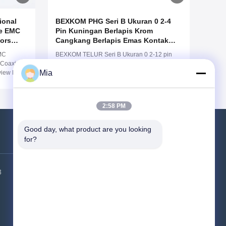
ional
BEXKOM PHG Seri B Ukuran 0 2-4
le EMC
Pin Kuningan Berlapis Krom
ors
Cangkang Berlapis Emas Kontak
n IP50
PPS/PEEK Insulator IP50 Tahan Air
MC
BEXKOM TELUR Seri B Ukuran 0 2-12 pin
tomized
Wanita Gratis Wadah
 Coaxial
betina kuningan berlapis krom cangkang
Mia
view Pin
berlapis emas kontak PPS isolator IP50 tahan
s Chome
air
ed
roof
2:58 PM
 250)
Good day, what product are you looking 
for?
Hubungi Kami
3
Alamat pabrik:
Gedung 6, taman
industri HSK, distrik Guangming, kota
Shenzhen, 518000, Tiongkok
Tel:
86-400-9969691