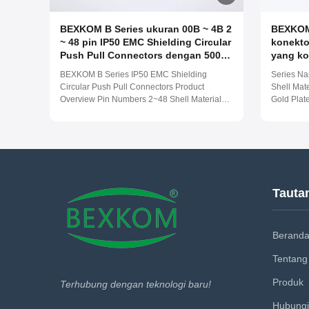
BEXKOM B Series ukuran 00B ~ 4B 2
BEXKOM
~ 48 pin IP50 EMC Shielding Circular
konekto
Push Pull Connectors dengan 5000
yang ko
siklus kawin kompatibel LEMO
Kontak 
BEXKOM B Series IP50 EMC Shielding
Series Na
Kontak 
Circular Push Pull Connectors Product
Shell Mat
cangkan
Overview Pin Numbers 2~48 Shell Material
Gold Plat
Medis
Brass Chome Plated Pin Material Brass Gold
Waterproo
Plated Insulator Material PPS/PEEK
Temperatu
Waterproof Level IP50 Work Temperature (-55
spray cor
~ 250) Centigrade Salt spray corrosion
Cycles >2
resistance 96 Hours ...
Testing Vl
Tauta
Berand
Tentang
Produk
Terhubung dengan teknologi baru!
Hubungi