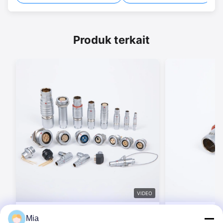
Produk terkait
VIDEO
BEXKOM B Series ukuran 00B ~ 4B 2 ~
BEXKOM B Serie
Mia
48 pin IP50 EMC Shielding Circular
Connector 500