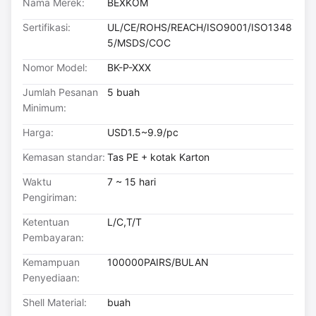
Nama Merek:
BEXKOM
Sertifikasi:
UL/CE/ROHS/REACH/ISO9001/ISO1348
5/MSDS/COC
Nomor Model:
BK-P-XXX
Jumlah Pesanan
5 buah
Minimum:
Harga:
USD1.5~9.9/pc
Kemasan standar:
Tas PE + kotak Karton
Waktu
7 ~ 15 hari
Pengiriman:
Ketentuan
L/C,T/T
Pembayaran:
Kemampuan
100000PAIRS/BULAN
Penyediaan:
Shell Material:
buah