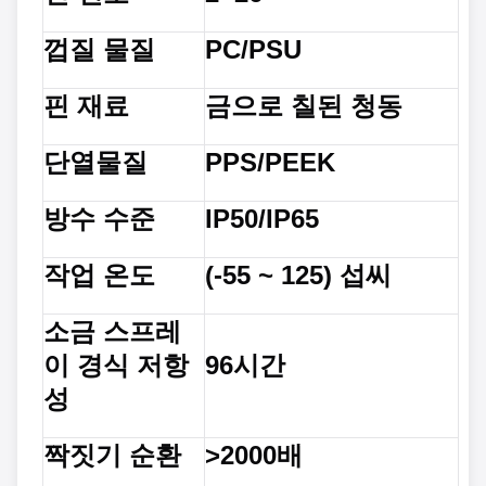
껍질 물질
PC/PSU
핀 재료
금으로 칠된 청동
단열물질
PPS/PEEK
방수 수준
IP50/IP65
작업 온도
(-55 ~ 125) 섭씨
소금 스프레
이 경식 저항
96시간
성
짝짓기 순환
>2000배