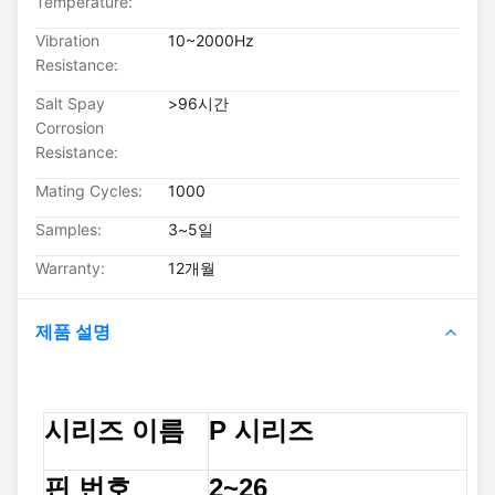
Temperature:
Vibration
10~2000Hz
Resistance:
Salt Spay
>96시간
Corrosion
Resistance:
Mating Cycles:
1000
Samples:
3~5일
Warranty:
12개월
제품 설명
시리즈 이름
P 시리즈
핀 번호
2~26