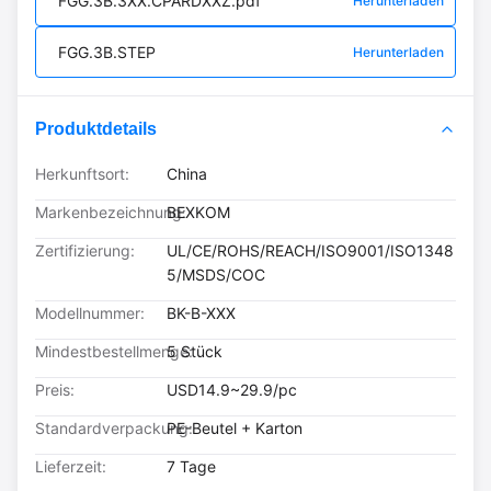
FGG.3B.3XX.CPARDXXZ.pdf
Herunterladen
FGG.3B.STEP
Herunterladen
Produktdetails
Herkunftsort:
China
Markenbezeichnung:
BEXKOM
Zertifizierung:
UL/CE/ROHS/REACH/ISO9001/ISO1348
5/MSDS/COC
Modellnummer:
BK-B-XXX
Mindestbestellmenge:
5 Stück
Preis:
USD14.9~29.9/pc
Standardverpackung:
PE-Beutel + Karton
Lieferzeit:
7 Tage