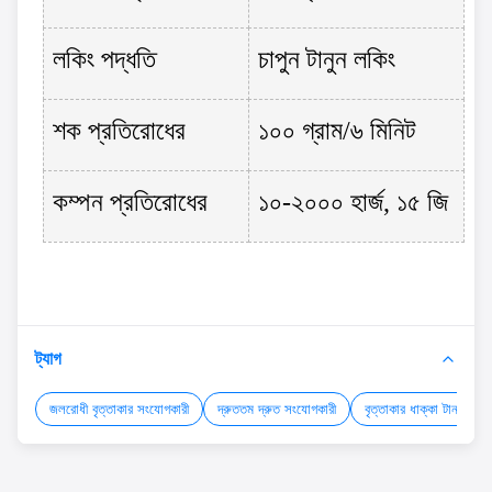
লকিং পদ্ধতি
চাপুন টানুন লকিং
শক প্রতিরোধের
১০০ গ্রাম/৬ মিনিট
কম্পন প্রতিরোধের
১০-২০০০ হার্জ, ১৫ জি
ট্যাগ
জলরোধী বৃত্তাকার সংযোগকারী
দ্রুততম দ্রুত সংযোগকারী
বৃত্তাকার ধাক্কা টান সংযো