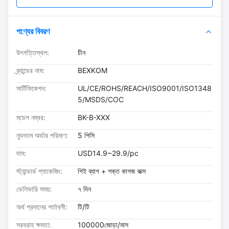
পণ্যের বিবরণ
উৎপত্তিস্থল:
চীন
ব্র্যান্ডের নাম:
BEXKOM
সার্টিফিকেশন:
UL/CE/ROHS/REACH/ISO9001/ISO1348
5/MSDS/COC
মডেল নম্বর:
BK-B-XXX
ন্যূনতম অর্ডার পরিমাণ:
5 পিসি
দাম:
USD14.9~29.9/pc
স্ট্যান্ডার্ড প্যাকেজিং:
পিই ব্যাগ + শক্ত কাগজ বাক্স
ডেলিভারি সময়:
৭ দিন
অর্থ প্রদানের শর্তাবলী:
টি/টি
সরবরাহ ক্ষমতা:
100000জোড়া/মাস