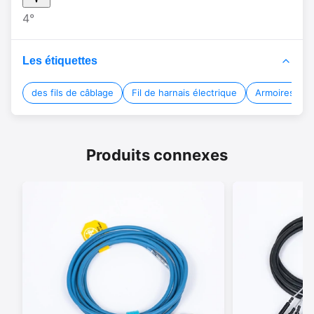
4°
Les étiquettes
des fils de câblage
Fil de harnais électrique
Armoires éle
Produits connexes