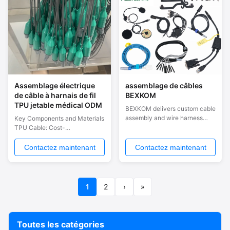
Silicone cables are extremely ...
Assemblage électrique
assemblage de câbles
de câble à harnais de fil
BEXKOM
TPU jetable médical ODM
BEXKOM delivers custom cable
assembly and wire harness
Key Components and Materials
solutions engineered for
TPU Cable: Cost-
medical , industrial , and
Effectiveness: TPU is a cost-
heavy-duty applications. From
effective material that offers a
Contactez maintenant
Contactez maintenant
M12 circular connectors to
good balance between
overmolded multi-pin
performance and affordability,
configurations, every assembly
making it suitable for
combines IP67/IP68 waterproof
disposable applications.
1
2
›
»
protection with high-speed
Flexibility: TPU cables are
data transmission ...
flexible, ensuring ease of use in
medical settings where the ...
Toutes les catégories