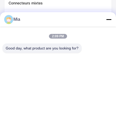
Connecteurs mixtes
Connecteur de stockage de l'énergie
Mia
Connecteur série SP/SF
2:09 PM
Connecteur de la série HR
Good day, what product are you looking for?
Les autorités chinoises ont déclaré que la société avait fourni
des preuves de l'existence d'un problème de sécurité.
Téléphone: 86-400-9969691
E-mail: cs1@bexkom.com
À la maison
Produits
À propos de nous
Nous contacter
Nouvelles