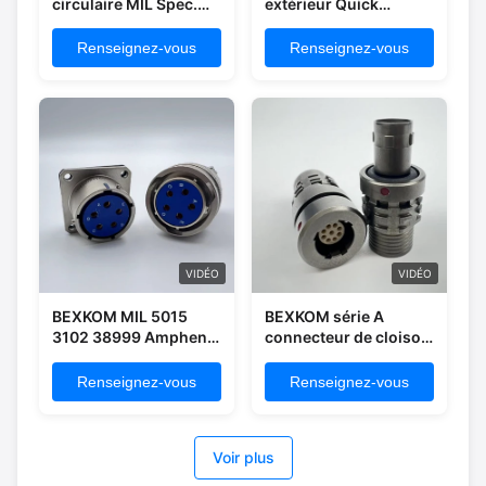
circulaire MIL Spec.
extérieur Quick
connecteurs pour
Demating
environnements
autobloquant push
Renseignez-vous
Renseignez-vous
difficiles pour une
pull connecteurs
puissance élevée pour
étanches IP68 de
la station radio MIL
petite taille pour
système de
communication talkie-
walkie MIL pour
système de combat
individuel
VIDÉO
VIDÉO
BEXKOM MIL 5015
BEXKOM série A
3102 38999 Amphenol
connecteur de cloison
Souriau ITT
Mil Spec débranché
connecteurs
verrouillé facilement
Renseignez-vous
Renseignez-vous
compatibles avec les
démonté en alliage
spécifications MIL
d'aluminium
Voir plus