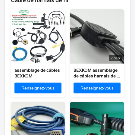
Câble de harnais de fil
VIDÉO
assemblage de câbles
BEXKOM assemblage
BEXKOM
de câbles harnais de fil
de 1 à 4 splitters rohs
atteindre
Renseignez-vous
Renseignez-vous