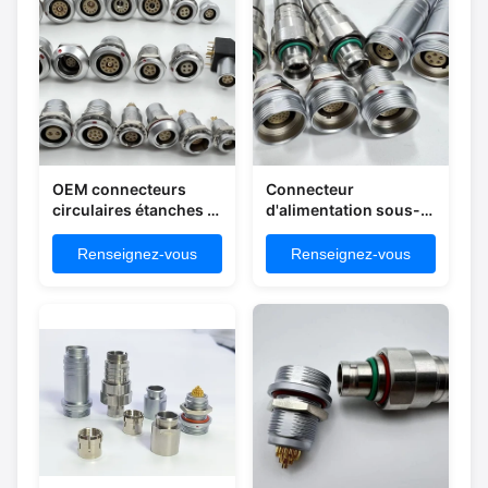
OEM connecteurs
Connecteur
circulaires étanches à
d'alimentation sous-
l'eau profonde sous-
marine à fil profond
marins électriques
imperméable à l'eau 3
Renseignez-vous
Renseignez-vous
broches pour lampe
LED extérieure