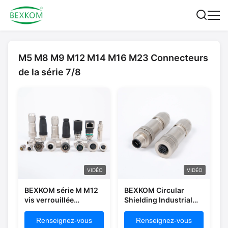
M5 M8 M9 M12 M14 M16 M23 Connecteurs
de la série 7/8
VIDÉO
VIDÉO
BEXKOM série M M12
BEXKOM Circular
vis verrouillée
Shielding Industrial
blindage EMC 3 - 17
M5 M8 M9 M12 M14
contacts IP67 étanche
M14 M23 2-17Pins
Renseignez-vous
Renseignez-vous