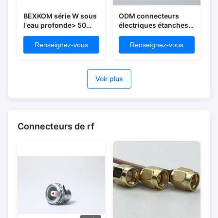
BEXKOM série W sous
ODM connecteurs
l'eau profonde> 50
électriques étanches à
mètres connecteurs
l'eau à l'eau étanche
de câble de
connecteur électrique
Renseignez-vous
Renseignez-vous
verrouillage à vis en
en acier inoxydable
laiton ou en acier
inoxydable
Voir plus
Connecteurs de rf