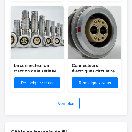
Le connecteur de
Connecteurs
traction de la série M8
électriques circulaires
M9 M12 est certifié CE
M23 sur mesure pour
RoHS.
appareils
Renseignez-vous
Renseignez-vous
électroniques
Voir plus