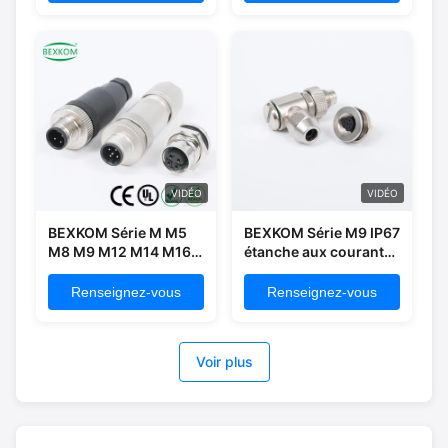
à faible coût livraison
IP67 connecteurs de
rapide robot industriel
verrouillage à vis
automobile utilisé
étanches avec
avec contact plaqué or
assemblage de câble
VIDÉO
VIDÉO
BEXKOM Série M M5
BEXKOM Série M9 IP67
M8 M9 M12 M14 M16
étanche aux courants
M23 Connecteur
électromagnétiques
circulaire 7/8 avec
Renseignez-vous
Renseignez-vous
bouclier
électromagnétique
étanche IP67 et vis
Voir plus
verrouillé pour des
connexions
électriques fiables