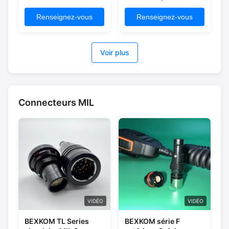
B Taille 1 2-16 broches
femelle LEMO Redel
cuivre chrome enduit
ODU connecteurs
Renseignez-vous
Renseignez-vous
coque doré enduit
circulaires push-pull
contact PPS/PEEK
compatibles avec
isolant IP50 étanche à
contacts en laiton
Voir plus
l'eau en angle droit
classés IP50 et
prise mâle
plaqués or coque
PC/PSU en plastique
pour dispositifs
médicaux
Connecteurs MIL
VIDÉO
VIDÉO
BEXKOM TL Series
BEXKOM série F