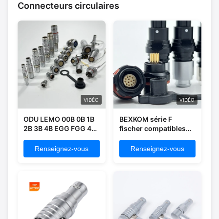
Connecteurs circulaires
VIDÉO
VIDÉO
ODU LEMO 00B 0B 1B
BEXKOM série F
2B 3B 4B EGG FGG 4
fischer compatibles
épingles
ultimes connecteurs
circulaires à traction à
Renseignez-vous
Renseignez-vous
pression IP68
imperméable à l'eau
écrané par
électromagnétique de
petite taille femme et
homme