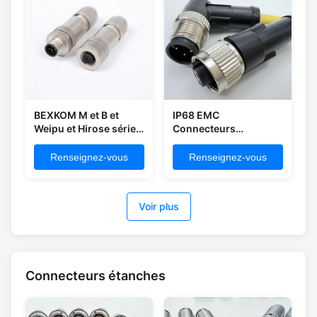
BEXKOM M et B et
IP68 EMC
Weipu et Hirose séries
Connecteurs
IP50 et IP67 étanche à
électriques industriels
l'eau écran EMC
marins à vis
Renseignez-vous
Renseignez-vous
Connecteurs
verrouillée M5/M8/M9
électriques pour
l'automatisation des
Voir plus
robots d'essai
industriel
Connecteurs étanches