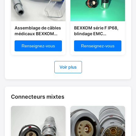
Assemblage de câbles
BEXKOM série F IP68,
médicaux BEXKOM
blindage EMC
avec câble TPU à
étanche, Contacts
connecteur série 1P
plaqués or,
Renseignez-vous
Renseignez-vous
connecteur MIL
Compatible Fischer
Ultimate
Voir plus
Connecteurs mixtes