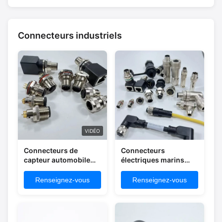
Connecteurs industriels
VIDÉO
Connecteurs de
Connecteurs
capteur automobile
électriques marins
électriques à montage
industriels circulaires
sur panneau plaqués
IP67 imperméables à
Renseignez-vous
Renseignez-vous
or BEXKOM pour les
l'eau 2-19 broches
environnements
difficiles