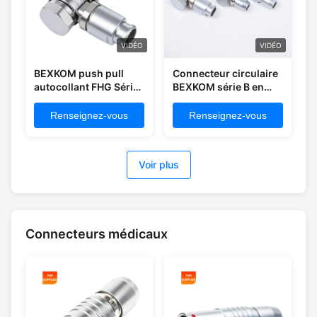
VIDÉO
VIDÉO
BEXKOM push pull
Connecteur circulaire
autocollant FHG Série
BEXKOM série B en
B Taille 1 2-16 broches
laiton chromé avec
cuivre chrome enduit
contacts plaqués or,
Renseignez-vous
Renseignez-vous
coque doré enduit
étanchéité IP50 à IP68,
contact PPS/PEEK
verrouillage push-
isolant IP50 étanche à
pull, blindage EMC,
Voir plus
l'eau en angle droit
résistance à la
prise mâle
corrosion par
brouillard salin et aux
vibrations, pour
environnements
Connecteurs médicaux
difficiles