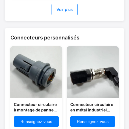
applications haute
Voir plus
performance
Connecteurs personnalisés
Connecteur circulaire
Connecteur circulaire
à montage de panneau
en métal industriel
jetable IP67
commercial IP68
imperméable à l'eau
certifié MSDS
Renseignez-vous
Renseignez-vous
Fast Demate