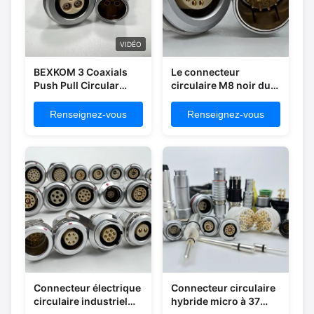
VIDÉO
BEXKOM 3 Coaxials
Le connecteur
Push Pull Circular
circulaire M8 noir dur
Connectors PPS ou
pousse et tire certifié
PEEK Isolateur féminin
ISO13485
Renseignez-vous
Renseignez-vous
et masculin IP50 à
IP68 étanche aux
rayons
électromagnétiques
Connecteur électrique
Connecteur circulaire
circulaire industriel
hybride micro à 37