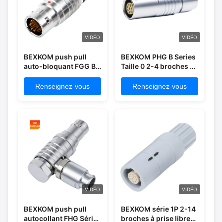
VIDÉO
VIDÉO
BEXKOM push pull
BEXKOM PHG B Series
auto-bloquant FGG B
Taille 0 2-4 broches en
Series Taille 1 2-16
laiton chromé coque
broches laiton chromé
contact plaqué or
Renseignez-vous
Renseignez-vous
coque plaqué or
isolant PPS/PEEK IP50
contact plaqué or
étanche femelle prise
isolant PPS/PEEK prise
libre
mâle étanche IP50
VIDÉO
VIDÉO
BEXKOM push pull
BEXKOM série 1P 2-14
autocollant FHG Série
broches à prise libre