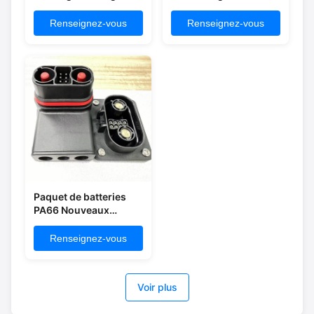
pour batterie
batterie d'énergie pour
automobile à
véhicule électrique
Renseignez-vous
Renseignez-vous
étanchéité 6000V
automobile certifié
480A
MSDS
Paquet de batteries
PA66 Nouveaux
connecteurs d'énergie
pour les motos
Renseignez-vous
électriques
Voir plus