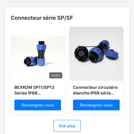
Connecteur série SP/SF
VIDÉO
BEXKOM SP11/SP13
Connecteur circulaire
Series IP68
étanche IP68 série
Connecteur circulaire
BEXKOM SP11 avec
imperméable à l'eau
coque PA66 et
Renseignez-vous
Renseignez-vous
avec PA66 Shell et
broches en laiton
broches plaquées en
plaquées or Isolant
laiton très peu
PPS à très faible coût
Voir plus
coûteux et rapide
et livraison rapide en 1
livraison en 1 semaine.
semaine.