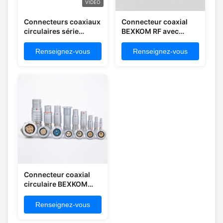
VIDÉO
Connecteurs coaxiaux
Connecteur coaxial
circulaires série
BEXKOM RF avec
BEXKOM S et
boîtier en laiton
connecteurs
chromé et isolant en
Renseignez-vous
Renseignez-vous
multifonctionnels
TPFE pour
hybrides
applications de
fréquence de 1 à 60
GHz
Connecteur coaxial
circulaire BEXKOM
avec verrouillage
push-pull, blindage
Renseignez-vous
EMC et fréquence de 1
à 60 GHz pour