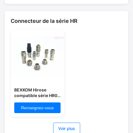
Connecteur de la série HR
BEXKOM Hirose
compatible série HR07
HR10 LF12 petite
coque circulaire en
Renseignez-vous
laiton nickelé isolant
PPS contacts plaqués
or 2-12 broches
Voir plus
connecteurs à