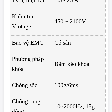
Tỷ lệ hiện tại
1.5 - 25 A
Kiểm tra
450 ~ 2100V
Vlotage
Bảo vệ EMC
Có sẵn
Phương pháp
Bấm kéo khóa
khóa
Chống sốc
100g/6ms
Chống rung
10~2000Hz, 15g
động