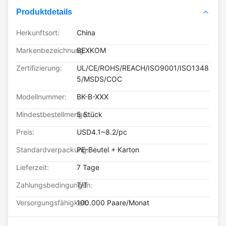
Produktdetails
Herkunftsort:
China
Markenbezeichnung:
BEXKOM
Zertifizierung:
UL/CE/ROHS/REACH/ISO9001/ISO1348
5/MSDS/COC
Modellnummer:
BK-B-XXX
Mindestbestellmenge:
5 Stück
Preis:
USD4.1~8.2/pc
Standardverpackung:
PE-Beutel + Karton
Lieferzeit:
7 Tage
Zahlungsbedingungen:
T/T
Versorgungsfähigkeit:
100.000 Paare/Monat