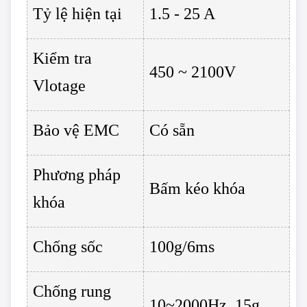
Tỷ lệ hiện tại
1.5 - 25 A
Kiểm tra
450 ~ 2100V
Vlotage
Bảo vệ EMC
Có sẵn
Phương pháp
Bấm kéo khóa
khóa
Chống sốc
100g/6ms
Chống rung
10~2000Hz, 15g