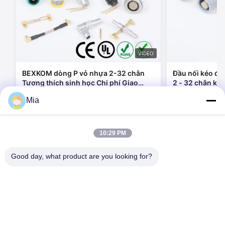
VIDEO
BEXKOM dòng P vỏ nhựa 2-32 chân
Đầu nối kéo đẩ
Tương thích sinh học Chi phí Giao
2 - 32 chân kíc
hàng nhanh Đầu nối y tế
mạ vàng Chống
Mia
nối tương thíc
Liên hệ ngay bây giờ
Liên h
10:29 PM
Good day, what product are you looking for?
C620, Tòa nhà C, Khu công nghiệp robot quốc tế Huafeng,
đường Hangcheng, đường Xixiang, quận Baoan, thành phố
Shenzhen, 518126, Trung Quốc
Tel: 86-400-9969691
E-mail: cs1@bexkom.com