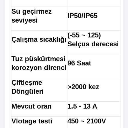
Su geçirmez
IP50/IP65
seviyesi
(-55 ~ 125)
Çalışma sıcaklığı
Selçus derecesi
Tuz püskürtmesi
96 Saat
korozyon direnci
Çiftleşme
>2000 kez
Döngüleri
Mevcut oran
1.5 - 13 A
Vlotage testi
450 ~ 2100V