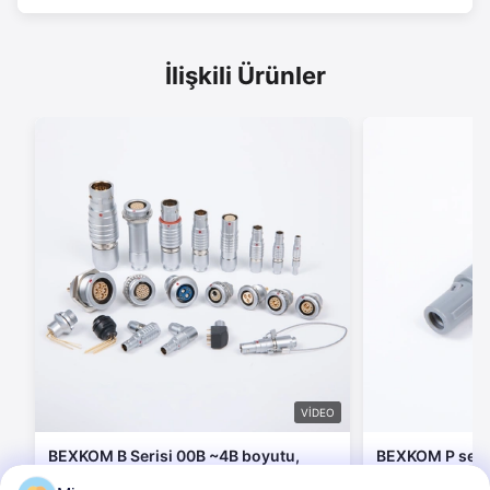
İlişkili Ürünler
VIDEO
BEXKOM B Serisi 00B ~4B boyutu,
BEXKOM P seri
2~48 pinli, IP50, EMC Korumalı,
uyumlu dairese