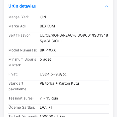
Ürün detayları
Menşei Yeri:
ÇİN
Marka Adı:
BEXKOM
Sertifikasyon:
UL/CE/ROHS/REACH/ISO9001/ISO1348
5/MSDS/COC
Model Numarası:
BK-P-XXX
Minimum Sipariş
5 adet
Miktarı:
Fiyat:
USD4.5~9.9/pc
Standart
PE torba + Karton Kutu
paketleme:
Teslimat süresi:
7 ~ 15 gün
Ödeme Şartları:
L/C,T/T
Tedarik Yeteneği:
100000 çift/ay