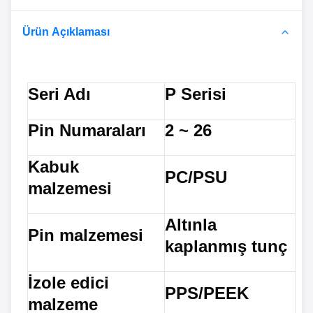
Ürün Açıklaması
Seri Adı
P Serisi
Pin Numaraları
2 ~ 26
Kabuk
PC/PSU
malzemesi
Altınla
Pin malzemesi
kaplanmış tunç
İzole edici
PPS/PEEK
malzeme