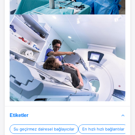
Etiketler
Su geçirmez dairesel bağlayıcılar
En hızlı hızlı bağlantılar
D