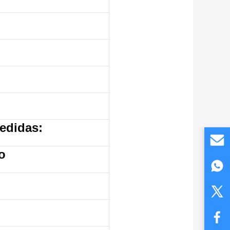
medidas:
o