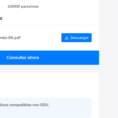
100000 pares/mes
o
ries-EN.pdf
Descargar
Consultar ahora
dicos compatibles con ODU
,