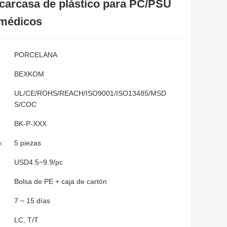
0 carcasa de plástico para PC/PSU
 médicos
PORCELANA
BEXKOM
UL/CE/ROHS/REACH/ISO9001/ISO13485/MSD
S/COC
BK-P-XXX
o:
5 piezas
USD4.5~9.9/pc
Bolsa de PE + caja de cartón
7 ~ 15 días
LC, T/T