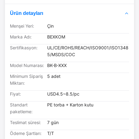
Ürün detayları
Menşei Yeri:
Çin
Marka Adı:
BEXKOM
Sertifikasyon:
UL/CE/ROHS/REACH/ISO9001/ISO1348
5/MSDS/COC
Model Numarası:
BK-B-XXX
Minimum Sipariş
5 adet
Miktarı:
Fiyat:
USD4.5~8.5/pc
Standart
PE torba + Karton kutu
paketleme:
Teslimat süresi:
7 gün
Ödeme Şartları:
T/T