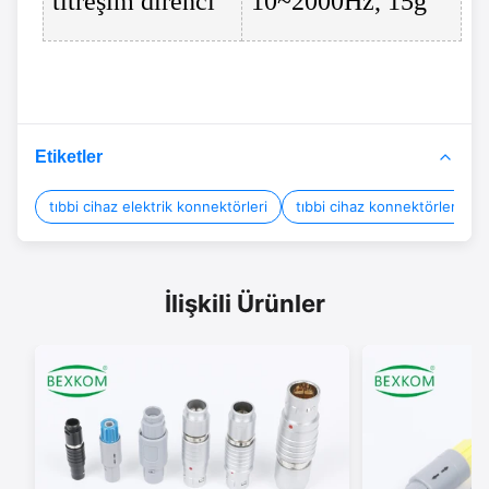
titreşim direnci
10~2000Hz, 15g
Etiketler
tıbbi cihaz elektrik konnektörleri
tıbbi cihaz konnektörleri
İlişkili Ürünler