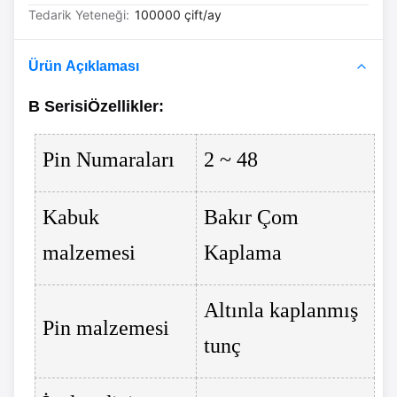
Tedarik Yeteneği:
100000 çift/ay
Ürün Açıklaması
B Serisi
Özellikler
:
Pin Numaraları
2 ~ 48
Kabuk
Bakır Çom
malzemesi
Kaplama
Altınla kaplanmış
Pin malzemesi
tunç