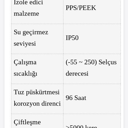
İzole edici
PPS/PEEK
malzeme
Su geçirmez
IP50
seviyesi
Çalışma
(-55 ~ 250) Selçus
sıcaklığı
derecesi
Tuz püskürtmesi
96 Saat
korozyon direnci
Çiftleşme
>5000 kere