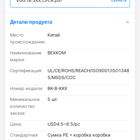
EGG.1B.3XX.CPLR.pdf
скачать
Детали продукта
Место
Китай
происхождения:
Наименование
BEXKOM
марки:
Сертификация:
UL/CE/ROHS/REACH/ISO9001/ISO1348
5/MSDS/COC
Номер модели:
BK-B-XXX
Минимальное
5 шт.
количество
заказа:
Цена:
USD4.5~8.5/pc
Стандартная
Сумка PE + коробка коробки