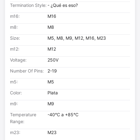
Termination Style:
- ¿Qué es eso?
m16:
M16
m8:
M8
Size:
M5, M8, M9, M12, M16, M23
m12:
M12
Voltage:
250V
Number Of Pins:
2-19
m5:
M5
Color:
Plata
m9:
M9
Temperature
-40°C a +85°C
Range:
m23:
M23