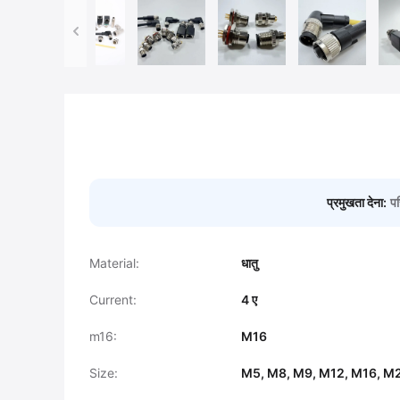
प्रमुखता देना:
पर
Material:
धातु
Current:
4 ए
m16:
M16
Size:
M5, M8, M9, M12, M16, M