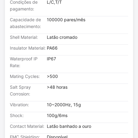
Condições de
L/C,T/T
pagamento:
Capacidade de
100000 pares/mês
abastecimento:
Shell Material:
Latão cromado
Insulator Material:
PA66
Waterproof IP
IP67
Rate:
Mating Cycles:
>500
Salt Spray
>48 horas
Corrosion:
Vibration:
10~2000Hz, 15g
Shock:
100g/6ms
Contact Material:
Latão banhado a ouro
EMC Shielding:
Disponível