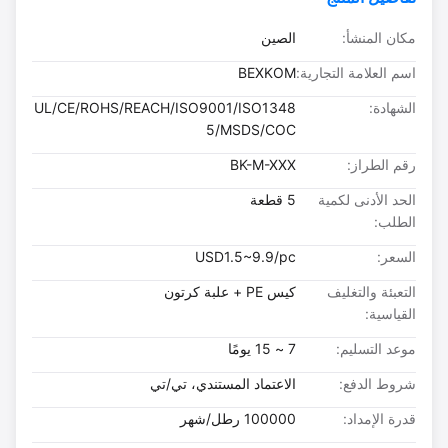
مكان المنشأ:
الصين
اسم العلامة التجارية:
BEXKOM
الشهادة:
UL/CE/ROHS/REACH/ISO9001/ISO1348
5/MSDS/COC
رقم الطراز:
BK-M-XXX
الحد الأدنى لكمية
5 قطعة
الطلب:
السعر:
USD1.5~9.9/pc
التعبئة والتغليف
كيس PE + علبة كرتون
القياسية:
موعد التسليم:
7 ~ 15 يومًا
شروط الدفع:
الاعتماد المستندي، تي/تي
قدرة الإمداد:
100000 رطل/شهر