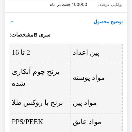
توانایی عرضه:
100000 جفت در ماه
توضیح محصول
سری B
مشخصات
:
پین اعداد
2 تا 16
برنج چوم آبکاری
مواد پوسته
شده
مواد پین
برنج با روکش طلا
مواد عایق
PPS/PEEK