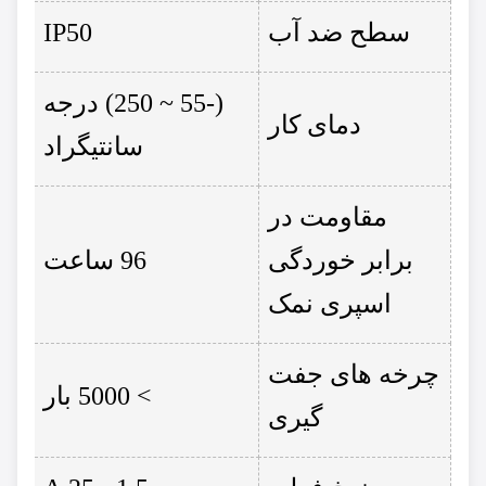
سطح ضد آب
IP50
(-55 ~ 250) درجه
دمای کار
سانتیگراد
مقاومت در
برابر خوردگی
96 ساعت
اسپری نمک
چرخه های جفت
> 5000 بار
گیری