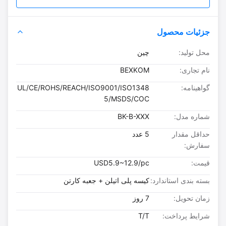
جزئیات محصول
محل تولید:
چین
نام تجاری:
BEXKOM
گواهینامه:
UL/CE/ROHS/REACH/ISO9001/ISO1348
5/MSDS/COC
شماره مدل:
BK-B-XXX
حداقل مقدار
5 عدد
سفارش:
قیمت:
USD5.9~12.9/pc
بسته بندی استاندارد:
کیسه پلی اتیلن + جعبه کارتن
زمان تحویل:
7 روز
شرایط پرداخت:
T/T