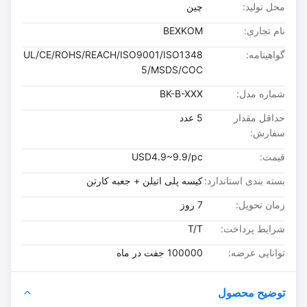
محل تولید:
چین
نام تجاری:
BEXKOM
گواهینامه:
UL/CE/ROHS/REACH/ISO9001/ISO1348
5/MSDS/COC
شماره مدل:
BK-B-XXX
حداقل مقدار
5 عدد
سفارش:
قیمت:
USD4.9~9.9/pc
بسته بندی استاندارد:
کیسه پلی اتیلن + جعبه کارتن
زمان تحویل:
7 روز
شرایط پرداخت:
T/T
توانایی عرضه:
100000 جفت در ماه
توضیح محصول