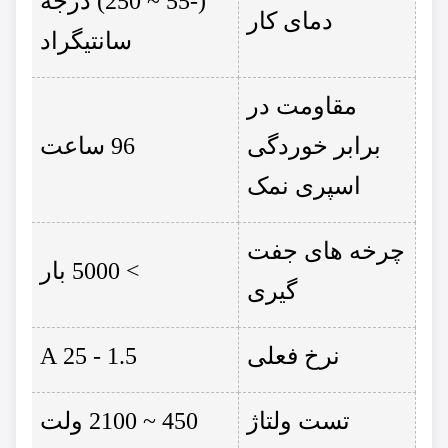
(-55 ~ 250) درجه
دمای کار
سانتیگراد
مقاومت در
برابر خوردگی
96 ساعت
اسپری نمک
چرخه های جفت
> 5000 بار
گیری
نرخ فعلی
1.5 - 25 A
تست ولتاژ
450 ~ 2100 ولت