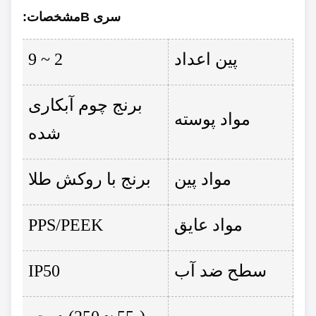
سری B
مشخصات
:
پین اعداد
2 ~ 9
برنج چوم آبکاری
مواد پوسته
شده
مواد پین
برنج با روکش طلا
مواد عایق
PPS/PEEK
سطح ضد آب
IP50