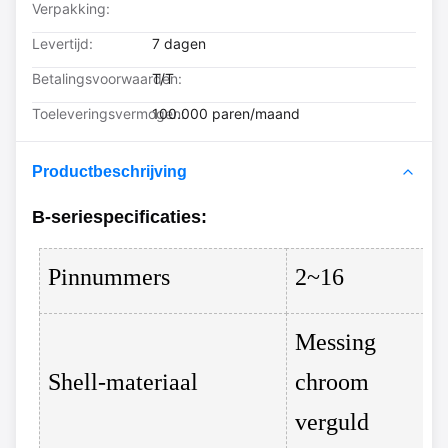
Verpakking:
Levertijd:
7 dagen
Betalingsvoorwaarden:
T/T
Toeleveringsvermogen:
100.000 paren/maand
Productbeschrijving
B-serie
specificaties
:
Pinnummers
2~16
Messing
Shell-materiaal
chroom
verguld