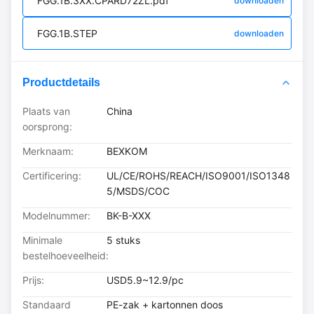
FGG.1B.3XX.CPARD72ZL.pdf
downloaden
FGG.1B.STEP
downloaden
Productdetails
Plaats van
China
oorsprong:
Merknaam:
BEXKOM
Certificering:
UL/CE/ROHS/REACH/ISO9001/ISO1348
5/MSDS/COC
Modelnummer:
BK-B-XXX
Minimale
5 stuks
bestelhoeveelheid:
Prijs:
USD5.9~12.9/pc
Standaard
PE-zak + kartonnen doos