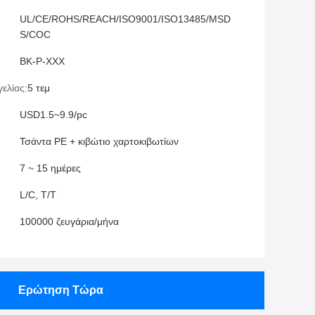
UL/CE/ROHS/REACH/ISO9001/ISO13485/MSD
S/COC
BK-P-XXX
ελίας:
5 τεμ
USD1.5~9.9/pc
Τσάντα PE + κιβώτιο χαρτοκιβωτίων
7 ~ 15 ημέρες
L/C, T/T
100000 ζευγάρια/μήνα
Ερώτηση Τώρα