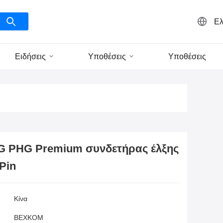
Ελ
Ειδήσεις
Υποθέσεις
Υποθέσεις
G PHG Premium συνδετήρας έλξης
Pin
Κίνα
BEXKOM