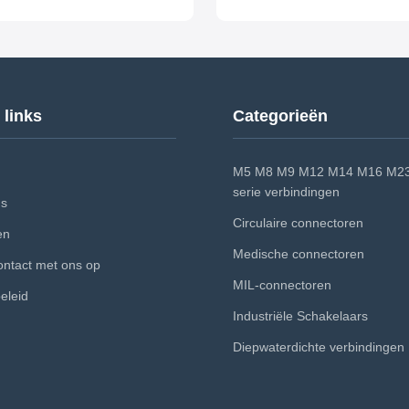
f Level IP50/IP65 Work
Numbers 2~48 Shell Material Bras
re (-55 ~ 125) Centigrade Salt
Plated Pin Material Brass Gold Plat
rosion resistance 96 Hours Mating
Insulator Material PPS/PEEK Waterp
000 times Current Rate 1.5 - 13 A
Level IP50 Work Temperature (-55 ~
otage 450~ ...
Centigrade Salt spray ...
 links
Categorieën
M5 M8 M9 M12 M14 M16 M23
serie verbindingen
ns
Circulaire connectoren
en
Medische connectoren
ntact met ons op
MIL-connectoren
eleid
Industriële Schakelaars
Diepwaterdichte verbindingen