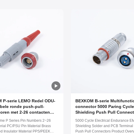
 P-serie LEMO Redel ODU-
BEXKOM B-serie Multifuncti
bele ronde push-pull-
connector 5000 Paring Cycl
oren met 2-26 contacten
Shielding Push Pull Connect
 IP65 geclassificeerd en
coaxial en gemengd signaal 
me P Series Pin Numbers 2~26
5000 Cycle Electrical Endurance E
e messing contacten plastic
IP68 waterdicht aangepast
erial PC/PSU Pin Material Brass
Shielding Solder and PCB Terminal
l voor medische apparaten
connector
ed Insulator Material PPS/PEEK
Push Pull Connectors Product Over