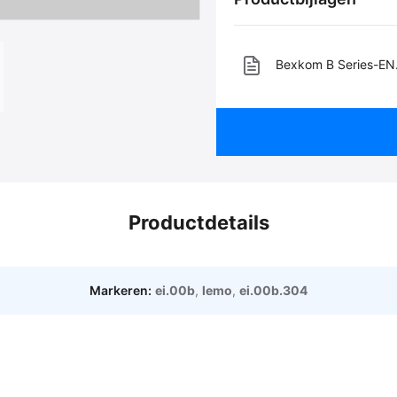
Bexkom B Series-EN
Productdetails
Markeren:
ei.00b
,
lemo
,
ei.00b.304