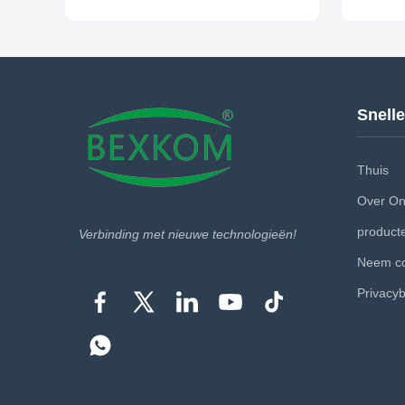
Brass Chome Plated Pin Material Brass Gold
Waterproo
Plated Insulator Material PPS/PEEK
Temperatu
Waterproof Level IP50 Work Temperature (-55
spray cor
~ 250) Centigrade Salt spray corrosion
Cycles >2
resistance 96 Hours ...
Testing Vl
Snelle
Thuis
Over O
product
Verbinding met nieuwe technologieën!
Neem co
Privacyb