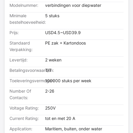
Modelnummer:
verbindingen voor diepwater
Minimale
5 stuks
bestelhoeveelheid:
Prijs:
USD4.5~USD39.9
Standaard
PE zak + Kartondoos
Verpakking:
Levertijd:
2 weken
Betalingsvoorwaarden:
T/T
Toeleveringsvermogen:
100000 stuks per week
Number Of
2-26
Contacts:
Voltage Rating:
250V
Current Rating:
tot en met 20 A
Application:
Maritiem, buiten, onder water