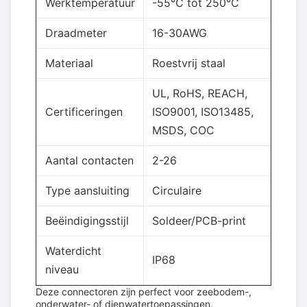
Werktemperatuur
-55°C tot 250°C
Draadmeter
16-30AWG
Materiaal
Roestvrij staal
UL, RoHS, REACH,
Certificeringen
ISO9001, ISO13485,
MSDS, COC
Aantal contacten
2-26
Type aansluiting
Circulaire
Beëindigingsstijl
Soldeer/PCB-print
Waterdicht
IP68
niveau
Deze connectoren zijn perfect voor zeebodem-,
onderwater- of diepwatertoepassingen.