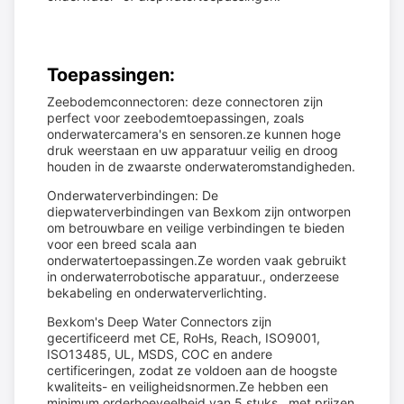
Toepassingen:
Zeebodemconnectoren: deze connectoren zijn
perfect voor zeebodemtoepassingen, zoals
onderwatercamera's en sensoren.ze kunnen hoge
druk weerstaan en uw apparatuur veilig en droog
houden in de zwaarste onderwateromstandigheden.
Onderwaterverbindingen: De
diepwaterverbindingen van Bexkom zijn ontworpen
om betrouwbare en veilige verbindingen te bieden
voor een breed scala aan
onderwatertoepassingen.Ze worden vaak gebruikt
in onderwaterrobotische apparatuur., onderzeese
bekabeling en onderwaterverlichting.
Bexkom's Deep Water Connectors zijn
gecertificeerd met CE, RoHs, Reach, ISO9001,
ISO13485, UL, MSDS, COC en andere
certificeringen, zodat ze voldoen aan de hoogste
kwaliteits- en veiligheidsnormen.Ze hebben een
minimum orderhoeveelheid van 5 stuks., met prijzen