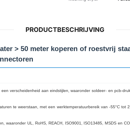
PRODUCTBESCHRIJVING
r > 50 meter koperen of roestvrij sta
onnectoren
n een verscheidenheid aan eindstijlen, waaronder soldeer- en pcb-dru
turen te weerstaan, met een werktemperatuurbereik van -55°C tot 2
oen, waaronder UL, RoHS, REACH, ISO9001, ISO13485, MSDS en COC, w