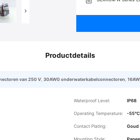
Productdetails
nectoren van 250 V
,
30AWG onderwaterkabelconnectoren
,
16AWG
Waterproof Level:
IP68
Operating Temperature:
-55°C
Contact Plating:
Goud
Mounting Style:
Panee