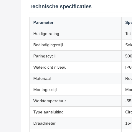
Technische specificaties
Parameter
Spe
Huidige rating
Tot
Beëindigingsstijl
Sol
Paringscycli
50
Waterdicht niveau
IP6
Materiaal
Roe
Montage-stijl
Mon
Werktemperatuur
-55
Type aansluiting
Cir
Draadmeter
16