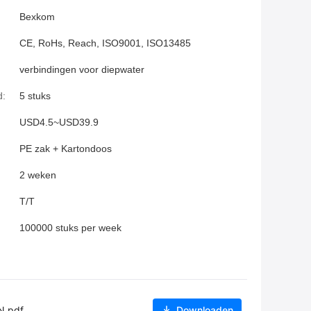
Bexkom
CE, RoHs, Reach, ISO9001, ISO13485
verbindingen voor diepwater
d:
5 stuks
USD4.5~USD39.9
PE zak + Kartondoos
2 weken
T/T
100000 stuks per week
N.pdf
Downloaden