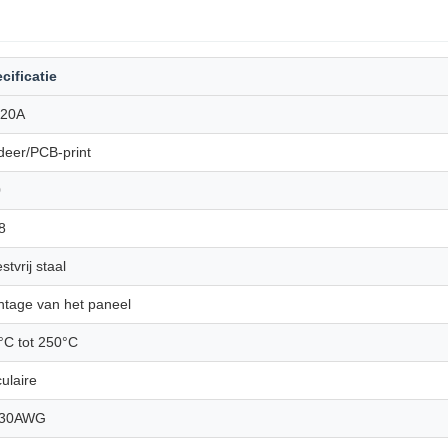
cificatie
 20A
deer/PCB-print
0
8
stvrij staal
tage van het paneel
°C tot 250°C
culaire
-30AWG