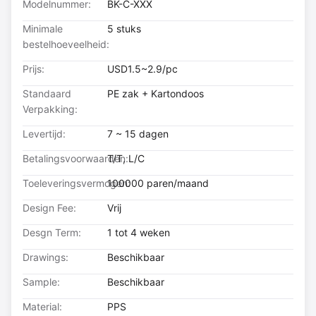
Modelnummer:
BK-C-XXX
Minimale
5 stuks
bestelhoeveelheid:
Prijs:
USD1.5~2.9/pc
Standaard
PE zak + Kartondoos
Verpakking:
Levertijd:
7 ~ 15 dagen
Betalingsvoorwaarden:
T/T, L/C
Toeleveringsvermogen:
100000 paren/maand
Design Fee:
Vrij
Desgn Term:
1 tot 4 weken
Drawings:
Beschikbaar
Sample:
Beschikbaar
Material:
PPS