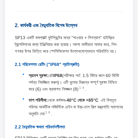
2. কার্যকরী এবং বৈদ্যুতিক বিশেষ উল্লেখ
SP13 একটি কমপ্যাক্ট ফুটপ্রিন্টের মধ্যে "পাওয়ার + সিগন্যাল" হাইব্রিড
ট্রান্সমিশনের জন্য ইঞ্জিনিয়ার করা হয়েছে। নকশা নমনীয়তা অফার করে, পিন
গণনার উপর ভিত্তি করে স্পেসিফিকেশন উল্লেখযোগ্যভাবে পরিবর্তিত হয়।
2.1 পরিবেশগত রেটিং ("IP68" প্রতিশ্রুতি)
প্রবেশ সুরক্ষা:
রেট
IP68
(পরীক্ষার শর্ত: 1.5 মিটার জলে 60 মিনিট
পর্যন্ত নিমজ্জিত করুন)। এটি ধুলোর বিরুদ্ধে সম্পূর্ণ সুরক্ষা নিশ্চিত
1
4
করে (6) এবং ক্রমাগত নিমজ্জন (8)
.
তাপ পরিসীমা:
থেকে কর্মক্ষম
-40°C থেকে +85°C
. এই বিস্তৃত
পরিসর আর্কটিক লজিস্টিক চেইন বা উচ্চ-তাপ শিল্প যন্ত্রপাতি স্থাপনের
1
6
অনুমতি দেয়
.
2.2 বৈদ্যুতিক ক্ষমতা পরিবর্তনশীলতা
SP13 সিরিজের একটি অনন্য বৈশিষ্ট্য হল পিন গণনা এবং বর্তমান রেটিং এর