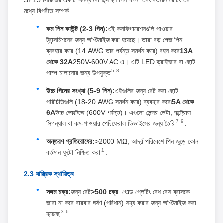
মধ্যে বিপরীত সম্পর্ক:
কম পিন কাউন্ট (2-3 পিন):
এই কনফিগারেশনগুলি পাওয়ার
ট্রান্সমিশনের জন্য অপ্টিমাইজ করা হয়েছে। তারা বড় গেজ পিন
ব্যবহার করে (14 AWG তার পর্যন্ত সমর্থন করে) বহন করে
13A
থেকে 32A
250V-600V AC এ। এটি LED ড্রাইভার বা ছোট
5
8
পাম্প চালানোর জন্য উপযুক্ত
.
উচ্চ পিনের সংখ্যা (5-9 পিন):
এইগুলির জন্য রেট করা ছোট
পরিচিতিগুলি (18-20 AWG সমর্থন করে) ব্যবহার করে৷
5A থেকে
6A
উচ্চ ভোল্টেজে (600V পর্যন্ত)। এগুলো সেন্সর ডেটা, কন্ট্রোল
7
9
সিগন্যাল বা কম-পাওয়ার পেরিফেরাল ডিভাইসের জন্য তৈরি
.
অন্তরণ প্রতিরোধের:
>2000 MΩ, আর্দ্র পরিবেশে পিন জুড়ে কোন
1
বর্তমান ফুটো নিশ্চিত করা
.
2.3 যান্ত্রিক স্থায়িত্ব
সঙ্গম চক্র:
জন্য রেট
>500 চক্র
. গোল্ড প্লেটিং বেধ বেস ব্রাসকে
জারা না করে বারবার ঘর্ষণ (পরিধান) সহ্য করার জন্য অপ্টিমাইজ করা
3
6
হয়েছে
.