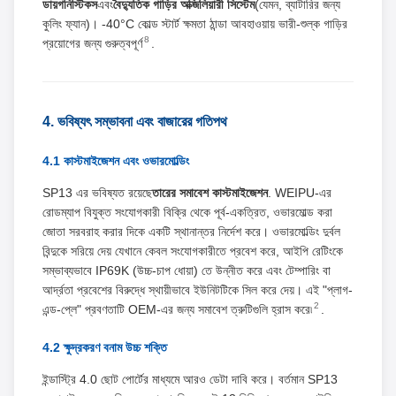
ডায়গনিস্টিকস
এবং
বৈদ্যুতিক গাড়ির অক্জিলিয়ারী সিস্টেম
(যেমন, ব্যাটারির জন্য
কুলিং ফ্যান)। -40°C কোল্ড স্টার্ট ক্ষমতা ঠান্ডা আবহাওয়ায় ভারী-শুল্ক গাড়ির
8
প্রয়োগের জন্য গুরুত্বপূর্ণ
.
4. ভবিষ্যৎ সম্ভাবনা এবং বাজারের গতিপথ
4.1 কাস্টমাইজেশন এবং ওভারমোল্ডিং
SP13 এর ভবিষ্যত রয়েছে
তারের সমাবেশ কাস্টমাইজেশন
. WEIPU-এর
রোডম্যাপ বিযুক্ত সংযোগকারী বিক্রি থেকে পূর্ব-একত্রিত, ওভারমোল্ড করা
জোতা সরবরাহ করার দিকে একটি স্থানান্তর নির্দেশ করে। ওভারমোল্ডিং দুর্বল
বিন্দুকে সরিয়ে দেয় যেখানে কেবল সংযোগকারীতে প্রবেশ করে, আইপি রেটিংকে
সম্ভাব্যভাবে IP69K (উচ্চ-চাপ ধোয়া) তে উন্নীত করে এবং টেম্পারিং বা
আর্দ্রতা প্রবেশের বিরুদ্ধে স্থায়ীভাবে ইউনিটটিকে সিল করে দেয়। এই "প্লাগ-
2
এন্ড-প্লে" প্রবণতাটি OEM-এর জন্য সমাবেশ ত্রুটিগুলি হ্রাস করে৷
.
4.2 ক্ষুদ্রকরণ বনাম উচ্চ শক্তি
ইন্ডাস্ট্রি 4.0 ছোট পোর্টের মাধ্যমে আরও ডেটা দাবি করে। বর্তমান SP13