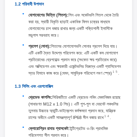
1.2 পরিবাহী উপাদান
যোগাযোগের ভিত্তি (পিতল):
পিন এবং সকেটগুলি পিতল থেকে তৈরি
করা হয়, স্থায়ী বিকৃতি ছাড়াই একাধিক মিলন চক্রের মাধ্যমে
যোগাযোগের চাপ বজায় রাখার জন্য একটি শক্তিশালী ইলাস্টিক
মডুলাস সরবরাহ করে।
প্রলেপ (সোনা):
পিতলের যোগাযোগগুলি সোনার প্রলেপ দিয়ে যায়।
এটি একটি দ্বৈত উদ্দেশ্য পরিবেশন করে: এটি একটি কম যোগাযোগ
প্রতিরোধের থ্রেশহোল্ড প্রদান করে (সংকেত ক্ষয় প্রতিরোধ করে)
এবং অক্সিডেশন এবং ক্ষয়কারী এজেন্টগুলির বিরুদ্ধে একটি প্যাসিভেশন
1
5
স্তর হিসাবে কাজ করে (যেমন, সামুদ্রিক পরিবেশে লবণ স্প্রে)
.
1.3 সিলিং এবং এরগনোমিক্স
থ্রেডেড কাপলিং:
সিরিজটিতে একটি থ্রেডেড লকিং মেকানিজম রয়েছে
(সাধারণত M12 x 1.0 পিচ)। এটি পুশ-পুল বা বেয়নেট লকগুলির
তুলনায় উচ্চতর অ্যান্টি-ভাইব্রেশন কর্মক্ষমতা প্রদান করে, যান্ত্রিক
1
4
চাপের অধীনে একটি সামঞ্জস্যপূর্ণ IP68 সীল বজায় রাখে
.
ক্লোরোপ্রিন রাবার গ্যাসকেট:
ইন্টিগ্রেটেড ও-রিং প্রাথমিক
পরিবেশগত সীল প্রদান করে।