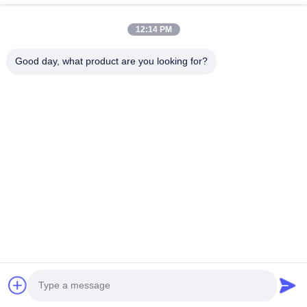
কানেক্টর PA66 শেল এবং ব্রাস গোল্ড প্ল্যাটেড পিন পিপিএস
আইসোলেটর খুব কম খরচে এবং 1 সপ্তাহে দ্রুত ডেলিভারি।
12:14 PM
এখনই যোগাযোগ করুন
Good day, what product are you looking for?
সি৬২০, বিল্ডিং সি, হুয়াফেং ইন্টারন্যাশনাল রোবট ইন্ডাস্ট্রিয়াল পার্ক, হ্যাংচেং রোড, সিসিয়াং
স্ট্রিট, বাওয়ান জেলা, শেঞ্জেন সিটি, ৫১৮১২৬, চীন
টেলি: 86-400-9969691
ইমেইল: cs1@bexkom.com
বাড়ি
পণ্য
আমাদের সম্পর্কে
আমাদের সাথে যোগাযোগ করুন
খবর
সব ক্ষেত্রেই
© 2024 - 2026 BEXKOM Electronics Co., Ltd.. সমস্ত অধিকার সংরক্ষিত।.