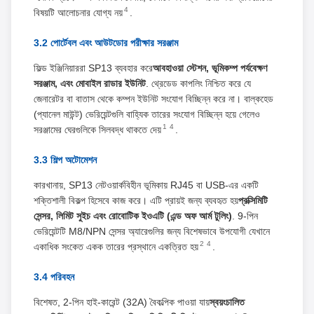
4
বিষয়টি আলোচনার যোগ্য নয়
.
3.2 পোর্টেবল এবং আউটডোর পরীক্ষার সরঞ্জাম
ফিল্ড ইঞ্জিনিয়াররা SP13 ব্যবহার করে
আবহাওয়া স্টেশন, ভূমিকম্প পর্যবেক্ষণ
সরঞ্জাম, এবং মোবাইল রাডার ইউনিট
. থ্রেডেড কাপলিং নিশ্চিত করে যে
জেনারেটর বা বাতাস থেকে কম্পন ইউনিট সংযোগ বিচ্ছিন্ন করে না। বাল্কহেড
(প্যানেল মাউন্ট) ভেরিয়েন্টগুলি বাহ্যিক তারের সংযোগ বিচ্ছিন্ন হয়ে গেলেও
1
4
সরঞ্জামের ঘেরগুলিকে সিলবদ্ধ থাকতে দেয়
.
3.3 শিল্প অটোমেশন
কারখানায়, SP13 নেটওয়ার্কবিহীন ভূমিকায় RJ45 বা USB-এর একটি
শক্তিশালী বিকল্প হিসেবে কাজ করে। এটি প্রায়ই জন্য ব্যবহৃত হয়
প্রক্সিমিটি
সেন্সর, লিমিট সুইচ এবং রোবোটিক ইওএটি (এন্ড অফ আর্ম টুলিং)
. 9-পিন
ভেরিয়েন্টটি M8/NPN সেন্সর অ্যারেগুলির জন্য বিশেষভাবে উপযোগী যেখানে
2
4
একাধিক সংকেত একক তারের প্রস্থানে একত্রিত হয়
.
3.4 পরিবহন
বিশেষত, 2-পিন হাই-কারেন্ট (32A) বৈকল্পিক পাওয়া যায়
স্বয়ংচালিত