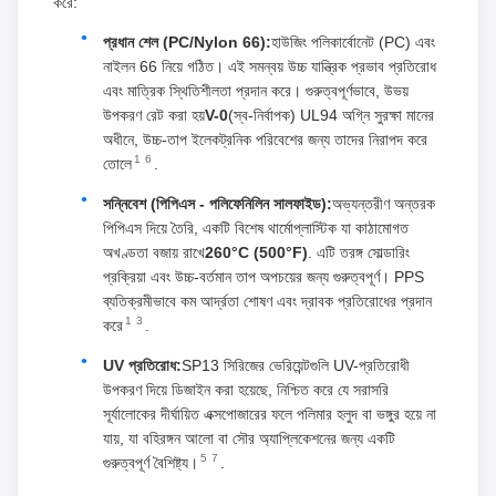
করে:
প্রধান শেল (PC/Nylon 66):
হাউজিং পলিকার্বোনেট (PC) এবং
নাইলন 66 নিয়ে গঠিত। এই সমন্বয় উচ্চ যান্ত্রিক প্রভাব প্রতিরোধ
এবং মাত্রিক স্থিতিশীলতা প্রদান করে। গুরুত্বপূর্ণভাবে, উভয়
উপকরণ রেট করা হয়
V-0
(স্ব-নির্বাপক) UL94 অগ্নি সুরক্ষা মানের
অধীনে, উচ্চ-তাপ ইলেকট্রনিক পরিবেশের জন্য তাদের নিরাপদ করে
1
6
তোলে
.
সন্নিবেশ (পিপিএস - পলিফেনিলিন সালফাইড):
অভ্যন্তরীণ অন্তরক
পিপিএস দিয়ে তৈরি, একটি বিশেষ থার্মোপ্লাস্টিক যা কাঠামোগত
অখণ্ডতা বজায় রাখে
260°C (500°F)
. এটি তরঙ্গ সোল্ডারিং
প্রক্রিয়া এবং উচ্চ-বর্তমান তাপ অপচয়ের জন্য গুরুত্বপূর্ণ। PPS
ব্যতিক্রমীভাবে কম আর্দ্রতা শোষণ এবং দ্রাবক প্রতিরোধের প্রদান
1
3
করে
.
UV প্রতিরোধ:
SP13 সিরিজের ভেরিয়েন্টগুলি UV-প্রতিরোধী
উপকরণ দিয়ে ডিজাইন করা হয়েছে, নিশ্চিত করে যে সরাসরি
সূর্যালোকের দীর্ঘায়িত এক্সপোজারের ফলে পলিমার হলুদ বা ভঙ্গুর হয়ে না
যায়, যা বহিরঙ্গন আলো বা সৌর অ্যাপ্লিকেশনের জন্য একটি
5
7
গুরুত্বপূর্ণ বৈশিষ্ট্য।
.