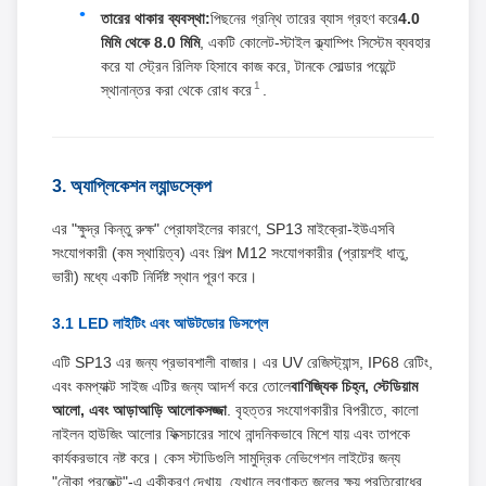
তারের থাকার ব্যবস্থা:
পিছনের গ্রন্থি তারের ব্যাস গ্রহণ করে
4.0
মিমি থেকে 8.0 মিমি
, একটি কোলেট-স্টাইল ক্ল্যাম্পিং সিস্টেম ব্যবহার
করে যা স্ট্রেন রিলিফ হিসাবে কাজ করে, টানকে সোল্ডার পয়েন্টে
1
স্থানান্তর করা থেকে রোধ করে
.
3. অ্যাপ্লিকেশন ল্যান্ডস্কেপ
এর "ক্ষুদ্র কিন্তু রুক্ষ" প্রোফাইলের কারণে, SP13 মাইক্রো-ইউএসবি
সংযোগকারী (কম স্থায়িত্ব) এবং শিল্প M12 সংযোগকারীর (প্রায়শই ধাতু,
ভারী) মধ্যে একটি নির্দিষ্ট স্থান পূরণ করে।
3.1 LED লাইটিং এবং আউটডোর ডিসপ্লে
এটি SP13 এর জন্য প্রভাবশালী বাজার। এর UV রেজিস্ট্যান্স, IP68 রেটিং,
এবং কমপ্যাক্ট সাইজ এটির জন্য আদর্শ করে তোলে
বাণিজ্যিক চিহ্ন, স্টেডিয়াম
আলো, এবং আড়াআড়ি আলোকসজ্জা
. বৃহত্তর সংযোগকারীর বিপরীতে, কালো
নাইলন হাউজিং আলোর ফিক্সচারের সাথে নান্দনিকভাবে মিশে যায় এবং তাপকে
কার্যকরভাবে নষ্ট করে। কেস স্টাডিগুলি সামুদ্রিক নেভিগেশন লাইটের জন্য
"নৌকা প্রজেক্ট"-এ একীকরণ দেখায়, যেখানে লবণাক্ত জলের ক্ষয় প্রতিরোধের