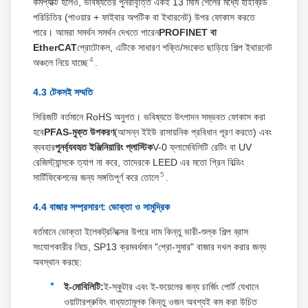
কমপ্যাক্ট হলেও, ভবিষ্যতের পুনরাবৃত্তি একই 13 মিমি শেলের মধ্যে হাইব্রিড
পরিচিতির (পাওয়ার + ফাইবার অপটিক বা ইথারনেট) উপর ফোকাস করতে
পারে। আমরা সমর্থন সমর্থন দেখতে পারেন
PROFINET বা
EtherCAT
প্রোটোকল, এটিকে সাধারণ শক্তি/সংকেত ছাড়িয়ে শিল্প ইথারনেট
4
অঞ্চলে নিয়ে যাচ্ছে
.
4.3 টেকসই সম্মতি
সিরিজটি বর্তমানে RoHS অনুগত। ভবিষ্যতে উৎপাদন সম্ভবত ফোকাস করা
হবে
PFAS-মুক্ত উপকরণ
(আসন্ন ইইউ রাসায়নিক প্রবিধান পূরণ করতে) এবং
ব্যবহার
পুনর্ব্যবহৃত ইঞ্জিনিয়ারিং প্লাস্টিক
V-0 ফ্লামেবিলিটি রেটিং বা UV
রেজিস্ট্যান্সকে ত্যাগ না করে, তাদেরকে LEED এর মতো গ্রিন বিল্ডিং
5
সার্টিফিকেশনের জন্য সঙ্গতিপূর্ণ করে তোলে
.
4.4 বাজার সম্প্রসারণ: ভোক্তা ও সামুদ্রিক
বর্তমানে ভোক্তা ইলেকট্রনিক্সের উপরে দাম কিন্তু ভারী-শুল্ক শিল্প ব্রাস
সংযোগকারীর নিচে, SP13 ক্রমবর্ধমান "প্রো-সুমার" বাজার দখল করার জন্য
অবস্থান করছে:
ই-মোবিলিটি:
ই-স্কুটার এবং ই-ফয়েলের জন্য চার্জিং পোর্ট যেখানে
ওয়াটারপ্রুফিং বাধ্যতামূলক কিন্তু ওজন অবশ্যই কম করা উচিত