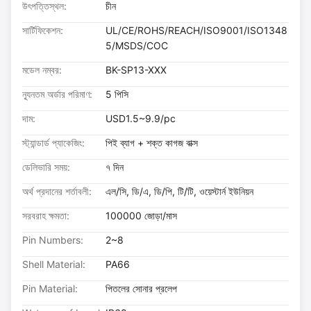
উৎপত্তিস্থল:
চীন
সার্টিফিকেশন:
UL/CE/ROHS/REACH/ISO9001/ISO1348
5/MSDS/COC
মডেল নম্বর:
BK-SP13-XXX
ন্যূনতম অর্ডার পরিমাণ:
5 পিসি
দাম:
USD1.5~9.9/pc
স্ট্যান্ডার্ড প্যাকেজিং:
পিই ব্যাগ + শক্ত কাগজ বাক্স
ডেলিভারি সময়:
৭ দিন
অর্থ প্রদানের শর্তাবলী:
এল/সি, ডি/এ, ডি/পি, টি/টি, ওয়েস্টার্ন ইউনিয়ন
সরবরাহ ক্ষমতা:
100000 জোড়া/মাস
Pin Numbers:
2~8
Shell Material:
PA66
Pin Material:
পিতলের সোনার প্রলেপ