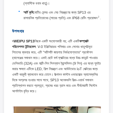
(প্লাস্টিক বনাম ধাতু)।
স্মার্ট কৃষি:
মাটির সেন্সর এবং সেচ নিয়ন্ত্রণের জন্য SP13 এর
2
রাসায়নিক প্রতিরোধের (সারের প্রতি) এবং IP68 রেটিং প্রয়োজন
.
উপসংহার
দ
WEIPU SP13
নিছক একটি সংযোগকারী নয়; এটি একটি
কম্প্যাক্ট
পরিবেশগত ইন্টারফেস
. V-0 ইঞ্জিনিয়ারড পলিমার এবং সোনার ধাতুপট্টাবৃত
পিতলের ব্যবহার করে, এটি "আঁটসাঁট জায়গায় নির্ভরযোগ্যতার" প্রকৌশল
চ্যালেঞ্জের সমাধান করে। একই ছোট ফর্ম ফ্যাক্টরের মধ্যে উচ্চ-কারেন্ট পাওয়ার
ডেলিভারি (32A) এবং মাল্টি-পিন সিগন্যাল ট্রান্সমিশন (9 পিন) এর মধ্যে স্যুইচ
করার ক্ষমতা এটিকে LED, শিল্প নিয়ন্ত্রণ এবং আউটডোর IoT সেক্টরের জন্য
একটি বহুমুখী ব্যাকবোন করে তোলে। উত্পাদন কাস্টম ওভারমোল্ড অ্যাসেম্বলির
দিকে অগ্রসর হওয়ার সাথে সাথে, SP13 অনেকগুলি ফিল্ড-ওয়ার্ড সমাধান
প্রতিস্থাপন করতে প্রস্তুত, শ্রমের খরচ হ্রাস করে এবং দীর্ঘমেয়াদী সিস্টেম
আপটাইম বৃদ্ধি করে।