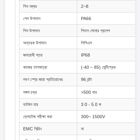
পিন নম্বর
2~8
শেল উপাদান
PA66
পিন উপাদান
পিতল সোনার প্রলেপ
অন্তরক উপাদান
পিপিএস
জলরোধী স্তর
IP68
কাজের তাপমাত্রা
(-40 ~ 85) সেন্টিগ্রেড
লবণ স্প্রে জারা প্রতিরোধের
96 ঘন্টা
সঙ্গম চক্র
>500 বার
বর্তমান হার
3.0 - 5.0 ক
ভ্লোটেজ পরীক্ষা করা
300~ 1500V
EMC শিল্ডিং
না