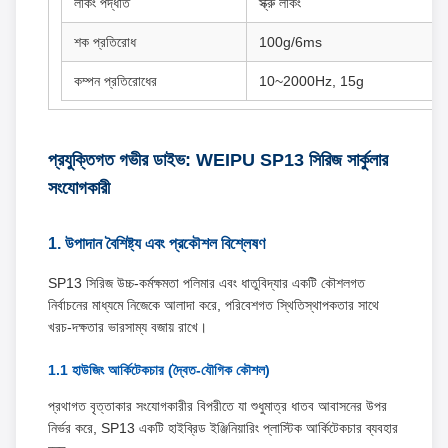
লকিং পদ্ধতি
স্ক্রু লকিং
শক প্রতিরোধ
100g/6ms
কম্পন প্রতিরোধের
10~2000Hz, 15g
প্রযুক্তিগত গভীর ডাইভ: WEIPU SP13 সিরিজ সার্কুলার
সংযোগকারী
1. উপাদান বৈশিষ্ট্য এবং প্রকৌশল বিশ্লেষণ
SP13 সিরিজ উচ্চ-কর্মক্ষমতা পলিমার এবং ধাতুবিদ্যার একটি কৌশলগত
নির্বাচনের মাধ্যমে নিজেকে আলাদা করে, পরিবেশগত স্থিতিস্থাপকতার সাথে
খরচ-দক্ষতার ভারসাম্য বজায় রাখে।
1.1 হাউজিং আর্কিটেকচার (দ্বৈত-যৌগিক কৌশল)
প্রথাগত বৃত্তাকার সংযোগকারীর বিপরীতে যা শুধুমাত্র ধাতব আবাসনের উপর
নির্ভর করে, SP13 একটি হাইব্রিড ইঞ্জিনিয়ারিং প্লাস্টিক আর্কিটেকচার ব্যবহার