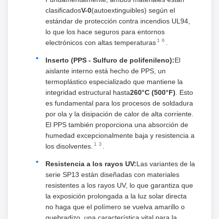
clasificados
V-0
(autoextinguibles) según el
estándar de protección contra incendios UL94,
lo que los hace seguros para entornos
1
6
electrónicos con altas temperaturas
.
Inserto (PPS - Sulfuro de polifenileno):
El
aislante interno está hecho de PPS, un
termoplástico especializado que mantiene la
integridad estructural hasta
260°C (500°F)
. Esto
es fundamental para los procesos de soldadura
por ola y la disipación de calor de alta corriente.
El PPS también proporciona una absorción de
humedad excepcionalmente baja y resistencia a
1
3
los disolventes.
.
Resistencia a los rayos UV:
Las variantes de la
serie SP13 están diseñadas con materiales
resistentes a los rayos UV, lo que garantiza que
la exposición prolongada a la luz solar directa
no haga que el polímero se vuelva amarillo o
quebradizo, una característica vital para la