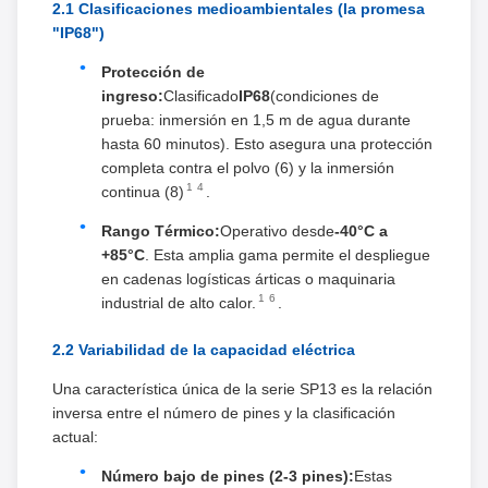
2.1 Clasificaciones medioambientales (la promesa
"IP68")
Protección de
ingreso:
Clasificado
IP68
(condiciones de
prueba: inmersión en 1,5 m de agua durante
hasta 60 minutos). Esto asegura una protección
completa contra el polvo (6) y la inmersión
1
4
continua (8)
.
Rango Térmico:
Operativo desde
-40°C a
+85°C
. Esta amplia gama permite el despliegue
en cadenas logísticas árticas o maquinaria
1
6
industrial de alto calor.
.
2.2 Variabilidad de la capacidad eléctrica
Una característica única de la serie SP13 es la relación
inversa entre el número de pines y la clasificación
actual:
Número bajo de pines (2-3 pines):
Estas