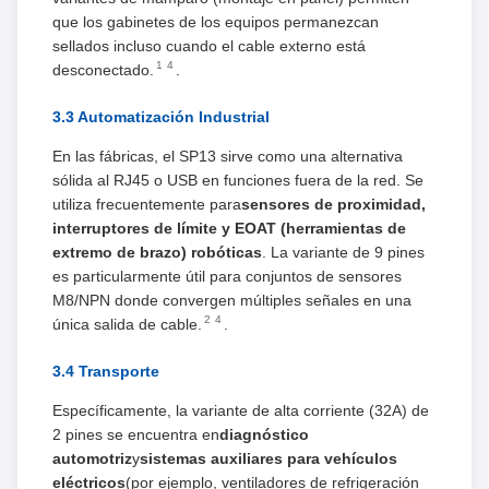
que los gabinetes de los equipos permanezcan
sellados incluso cuando el cable externo está
1
4
desconectado.
.
3.3 Automatización Industrial
En las fábricas, el SP13 sirve como una alternativa
sólida al RJ45 o USB en funciones fuera de la red. Se
utiliza frecuentemente para
sensores de proximidad,
interruptores de límite y EOAT (herramientas de
extremo de brazo) robóticas
. La variante de 9 pines
es particularmente útil para conjuntos de sensores
M8/NPN donde convergen múltiples señales en una
2
4
única salida de cable.
.
3.4 Transporte
Específicamente, la variante de alta corriente (32A) de
2 pines se encuentra en
diagnóstico
automotriz
y
sistemas auxiliares para vehículos
eléctricos
(por ejemplo, ventiladores de refrigeración