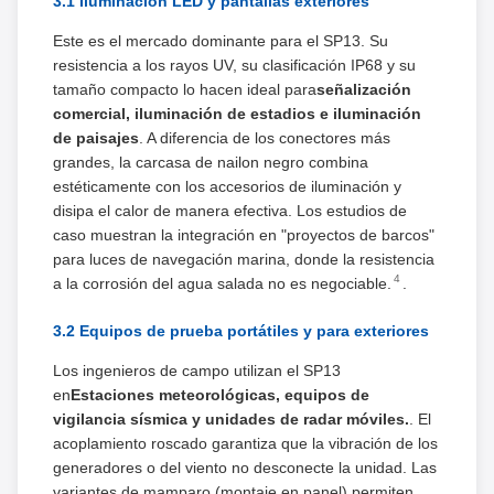
3.1 Iluminación LED y pantallas exteriores
Este es el mercado dominante para el SP13. Su
resistencia a los rayos UV, su clasificación IP68 y su
tamaño compacto lo hacen ideal para
señalización
comercial, iluminación de estadios e iluminación
de paisajes
. A diferencia de los conectores más
grandes, la carcasa de nailon negro combina
estéticamente con los accesorios de iluminación y
disipa el calor de manera efectiva. Los estudios de
caso muestran la integración en "proyectos de barcos"
para luces de navegación marina, donde la resistencia
4
a la corrosión del agua salada no es negociable.
.
3.2 Equipos de prueba portátiles y para exteriores
Los ingenieros de campo utilizan el SP13
en
Estaciones meteorológicas, equipos de
vigilancia sísmica y unidades de radar móviles.
. El
acoplamiento roscado garantiza que la vibración de los
generadores o del viento no desconecte la unidad. Las
variantes de mamparo (montaje en panel) permiten