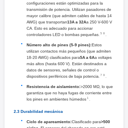
configuraciones están optimizadas para la
transmisión de potencia. Utilizan pasadores de
mayor calibre (que admiten cables de hasta 14
AWG) que transportan
13A a 32A
a 250 V-600 V
CA. Esto es adecuado para accionar
5
8
controladores LED o bombas pequeñas.
.
Número alto de pines (5-9 pines):
Estos
utilizan contactos más pequeños (que admiten
18-20 AWG) clasificados para
5A a 6A
a voltajes
más altos (hasta 600 V). Están destinados a
datos de sensores, señales de control o
7
9
dispositivos periféricos de baja potencia.
.
Resistencia de aislamiento:
>2000 MΩ, lo que
garantiza que no haya fugas de corriente entre
1
los pines en ambientes húmedos
.
2.3 Durabilidad mecánica
Ciclo de apareamiento:
Clasificado para
>500
ciclos
. El espesor del chapado en oro está