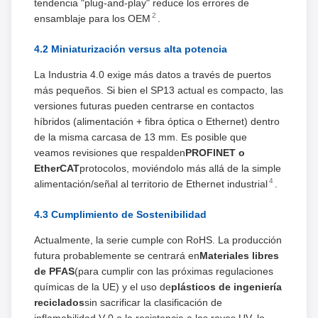
tendencia "plug-and-play" reduce los errores de
2
ensamblaje para los OEM
.
4.2 Miniaturización versus alta potencia
La Industria 4.0 exige más datos a través de puertos
más pequeños. Si bien el SP13 actual es compacto, las
versiones futuras pueden centrarse en contactos
híbridos (alimentación + fibra óptica o Ethernet) dentro
de la misma carcasa de 13 mm. Es posible que
veamos revisiones que respalden
PROFINET o
EtherCAT
protocolos, moviéndolo más allá de la simple
4
alimentación/señal al territorio de Ethernet industrial
.
4.3 Cumplimiento de Sostenibilidad
Actualmente, la serie cumple con RoHS. La producción
futura probablemente se centrará en
Materiales libres
de PFAS
(para cumplir con las próximas regulaciones
químicas de la UE) y el uso de
plásticos de ingeniería
reciclados
sin sacrificar la clasificación de
inflamabilidad V-0 o la resistencia a los rayos UV, lo