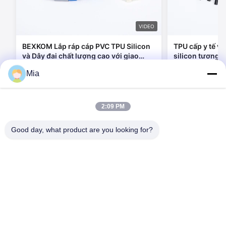
VIDEO
BEXKOM Lắp ráp cáp PVC TPU Silicon
TPU cấp y tế và
và Dây đai chất lượng cao với giao
silicon tương t
hàng nhanh và thiết kế khuôn mẫu
nối đúc quá m
Mia
miễn phí
Liên hệ ngay bây giờ
Liên h
2:09 PM
Good day, what product are you looking for?
C620, Tòa nhà C, Khu công nghiệp robot quốc tế Huafeng,
đường Hangcheng, đường Xixiang, quận Baoan, thành phố
Shenzhen, 518126, Trung Quốc
Tel: 86-400-9969691
E-mail: cs1@bexkom.com