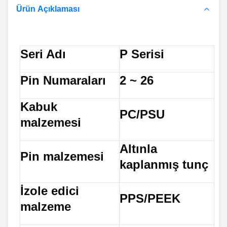
Ürün Açıklaması
Seri Adı
P Serisi
Pin Numaraları
2 ~ 26
Kabuk
PC/PSU
malzemesi
Altınla
Pin malzemesi
kaplanmış tunç
İzole edici
PPS/PEEK
malzeme