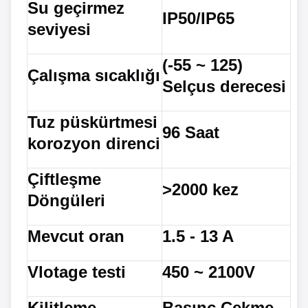
Su geçirmez
IP50/IP65
seviyesi
(-55 ~ 125)
Çalışma sıcaklığı
Selçus derecesi
Tuz püskürtmesi
96 Saat
korozyon direnci
Çiftleşme
>2000 kez
Döngüleri
Mevcut oran
1.5 - 13 A
Vlotage testi
450 ~ 2100V
Kilitleme
Basınç Çekme