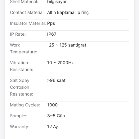
Shell Material:
bilgisayar
Contact Material:
Altın kaplamalı pirinç
Insulator Material:
Pps
IP Rate:
IP67
Work
-25 ~ 125 santigrat
Temperature:
Vibration
10 ~ 2000Hz
Resistance:
Salt Spay
>96 saat
Corrosion
Resistance:
Mating Cycles:
1000
Samples:
3~5 Gün
Warranty:
12 Ay