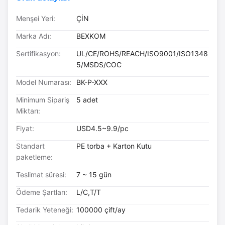
Menşei Yeri:
ÇİN
Marka Adı:
BEXKOM
Sertifikasyon:
UL/CE/ROHS/REACH/ISO9001/ISO1348
5/MSDS/COC
Model Numarası:
BK-P-XXX
Minimum Sipariş
5 adet
Miktarı:
Fiyat:
USD4.5~9.9/pc
Standart
PE torba + Karton Kutu
paketleme:
Teslimat süresi:
7 ~ 15 gün
Ödeme Şartları:
L/C,T/T
Tedarik Yeteneği:
100000 çift/ay