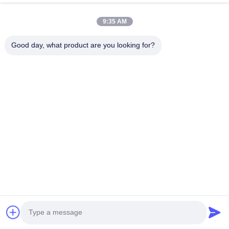
kaplamalı Bakır
Cihazlar için p
9:35 AM
Good day, what product are you looking for?
C620, Bina C, Huafeng Uluslararası Robot Sanayi Parkı,
Hangcheng Yolu, Xixiang Caddesi, Baoan Bölgesi, Shenzhen
Şehri, 518126, Çin
Televizyon: 86-400-9969691
E-posta: cs1@bexkom.com
Ana sayfa
Ürünler
Hakkımızda
Bize ulaşın
Haberler
Tüm servis talepleri
© 2024 - 2026 BEXKOM Electronics Co., Ltd.. - Tüm haklar saklıdır..