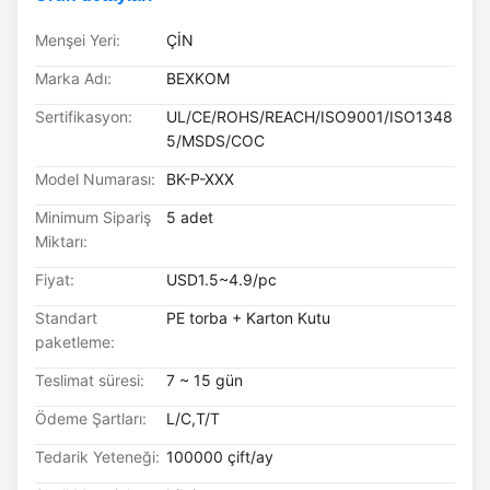
Menşei Yeri:
ÇİN
Marka Adı:
BEXKOM
Sertifikasyon:
UL/CE/ROHS/REACH/ISO9001/ISO1348
5/MSDS/COC
Model Numarası:
BK-P-XXX
Minimum Sipariş
5 adet
Miktarı:
Fiyat:
USD1.5~4.9/pc
Standart
PE torba + Karton Kutu
paketleme:
Teslimat süresi:
7 ~ 15 gün
Ödeme Şartları:
L/C,T/T
Tedarik Yeteneği:
100000 çift/ay