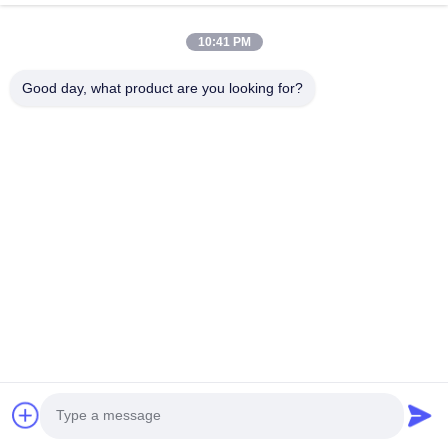
bağlayıcıları
10:41 PM
Good day, what product are you looking for?
C620, Bina C, Huafeng Uluslararası Robot Sanayi Parkı,
Hangcheng Yolu, Xixiang Caddesi, Baoan Bölgesi, Shenzhen
Şehri, 518126, Çin
Televizyon: 86-400-9969691
E-posta: cs1@bexkom.com
Ana sayfa
Ürünler
Hakkımızda
Bize ulaşın
Haberler
Tüm servis talepleri
© 2024 - 2026 BEXKOM Electronics Co., Ltd.. - Tüm haklar saklıdır..