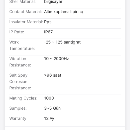
Shell Material:
bilgisayar
Contact Material:
Altın kaplamalı pirinç
Insulator Material:
Pps
IP Rate:
IP67
Work
-25 ~ 125 santigrat
Temperature:
Vibration
10 ~ 2000Hz
Resistance:
Salt Spay
>96 saat
Corrosion
Resistance:
Mating Cycles:
1000
Samples:
3~5 Gün
Warranty:
12 Ay