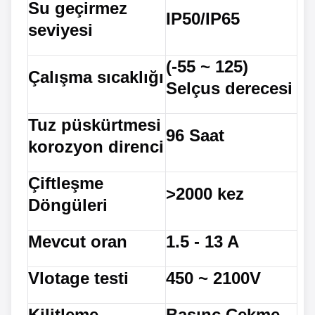
Su geçirmez
IP50/IP65
seviyesi
(-55 ~ 125)
Çalışma sıcaklığı
Selçus derecesi
Tuz püskürtmesi
96 Saat
korozyon direnci
Çiftleşme
>2000 kez
Döngüleri
Mevcut oran
1.5 - 13 A
Vlotage testi
450 ~ 2100V
Kilitleme
Basınç Çekme