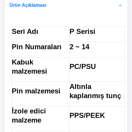
Ürün Açıklaması
Seri Adı
P Serisi
Pin Numaraları
2 ~ 14
Kabuk
PC/PSU
malzemesi
Altınla
Pin malzemesi
kaplanmış tunç
İzole edici
PPS/PEEK
malzeme