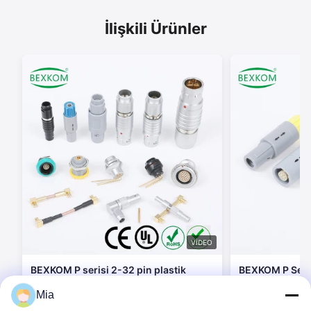
İlişkili Ürünler
VIDEO
BEXKOM P serisi 2-32 pin plastik
BEXKOM P Seris
kabuk Biyolojik uyumluluk Maliyet
Bağlantıları 2 -
Mia
Hızlı Teslimat Tıbbi Bağlantılar
altın kaplama t
geçirmez Biyol
Şimdi iletişime geçin
Şimdi 