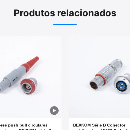
Produtos relacionados
res push pull circulares
BEXKOM Série B Conector