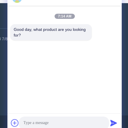
 250)
7:14 AM
저희와 연락
Good day, what product are you looking 
for?
 7/8 시
공장 주소:
중국 선전시 광명구 HSK 산
업단지 6동, 우편번호 518000
전화:
86-400-9969691
이메일:
cs1@bexkom.com