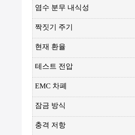
염수 분무 내식성
짝짓기 주기
현재 환율
테스트 전압
EMC 차폐
잠금 방식
충격 저항