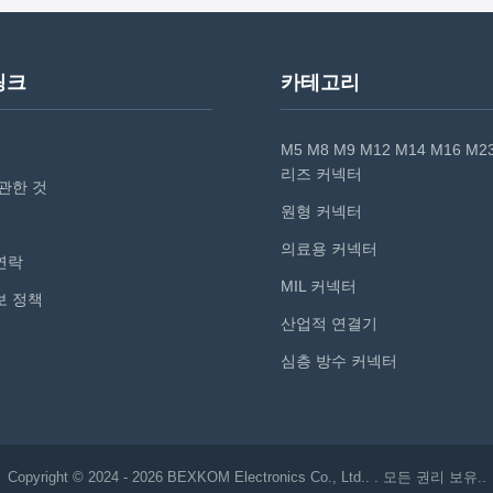
000 times Current Rate 1.5 - 13 A
Level IP50 Work Temperature (-55 ~
otage 450~ ...
Centigrade Salt spray ...
링크
카테고리
M5 M8 M9 M12 M14 M16 M23
리즈 커넥터
 관한 것
원형 커넥터
의료용 커넥터
연락
MIL 커넥터
보 정책
산업적 연결기
심층 방수 커넥터
Copyright © 2024 - 2026 BEXKOM Electronics Co., Ltd.. . 모든 권리 보유..