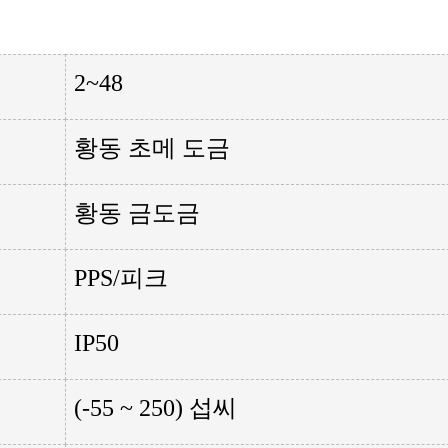
2~48
황동 초메 도금
황동 금도금
PPS/피크
IP50
(-55 ~ 250) 섭씨