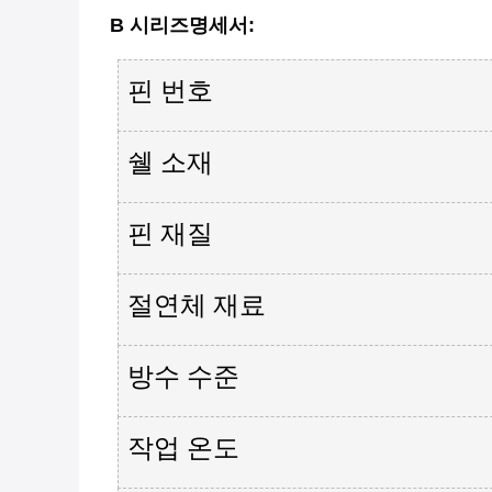
B 시리즈
명세서
:
핀 번호
쉘 소재
핀 재질
절연체 재료
방수 수준
작업 온도