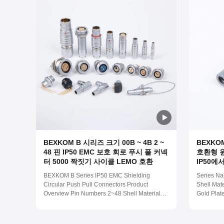
BEXKOM B 시리즈 크기 00B ~ 4B 2 ~
BEXKOM
48 핀 IP50 EMC 보호 회로 푸시 풀 커넥
호환형 원
터 5000 짝짓기 사이클 LEMO 호환
IP50에
의료 기
BEXKOM B Series IP50 EMC Shielding
Series Na
Circular Push Pull Connectors Product
Shell Mat
Overview Pin Numbers 2~48 Shell Material
Gold Plat
Brass Chome Plated Pin Material Brass Gold
Waterproo
Plated Insulator Material PPS/PEEK
Temperatu
Waterproof Level IP50 Work Temperature (-55
spray cor