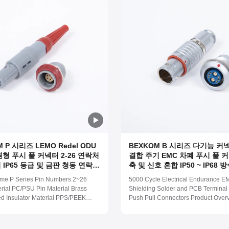
 P 시리즈 LEMO Redel ODU
BEXKOM B 시리즈 다기능 커넥
형 푸시 풀 커넥터 2-26 연락처
결합 주기 EMC 차폐 푸시 풀 
서 IP65 등급 및 금판 청동 연락처
축 및 신호 혼합 IP50 ~ IP68 
기용 플라스틱 껍질
형 커넥터
me P Series Pin Numbers 2~26
5000 Cycle Electrical Endurance E
erial PC/PSU Pin Material Brass
Shielding Solder and PCB Terminal
ed Insulator Material PPS/PEEK
Push Pull Connectors Product Over
f Level IP50/IP65 Work
Numbers 2~48 Shell Material Bras
re (-55 ~ 125) Centigrade Salt
Plated Pin Material Brass Gold Plat
rosion resistance 96 Hours Mating
Insulator Material PPS/PEEK Waterp