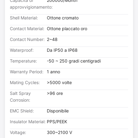
Capacità di
200000/Month
approvvigionamento:
Shell Material:
Ottone cromato
Contact Material:
Ottone placcato oro
Contact Number:
2~48
Waterproof:
Da IP50 a IP68
Temperature:
-50 ~ 250 gradi centigradi
Warranty Period:
1 anno
Mating Cycles:
>5000 volte
Salt Spray
>96 ore
Corrosion:
EMC Shield:
Disponibile
Insulator Material:
PPS/PEEK
Voltage:
300~2100 V