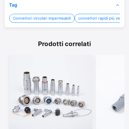
Tag
Connettori circolari impermeabili
connettori rapidi più veloci
Prodotti correlati