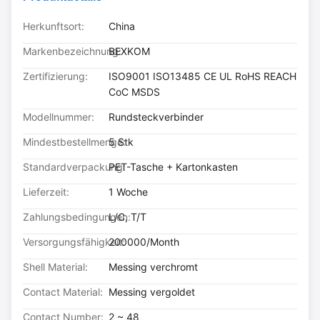
Herkunftsort:
China
Markenbezeichnung:
BEXKOM
Zertifizierung:
ISO9001 ISO13485 CE UL RoHS REACH
CoC MSDS
Modellnummer:
Rundsteckverbinder
Mindestbestellmenge:
5 Stk
Standardverpackung:
PET-Tasche + Kartonkasten
Lieferzeit:
1 Woche
Zahlungsbedingungen:
L/C, T/T
Versorgungsfähigkeit:
200000/Month
Shell Material:
Messing verchromt
Contact Material:
Messing vergoldet
Contact Number:
2 ~ 48