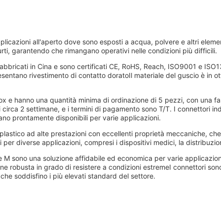
plicazioni all'aperto dove sono esposti a acqua, polvere e altri element
ti, garantendo che rimangano operativi nelle condizioni più difficili.
 fabbricati in Cina e sono certificati CE, RoHS, Reach, ISO9001 e ISO1
presentano rivestimento di contatto doratoIl materiale del guscio è in 
ox e hanno una quantità minima di ordinazione di 5 pezzi, con una f
i circa 2 settimane, e i termini di pagamento sono T/T. I connettori i
no prontamente disponibili per varie applicazioni.
plastico ad alte prestazioni con eccellenti proprietà meccaniche, che lo
i per diverse applicazioni, compresi i dispositivi medici, la distribuzi
rie M sono una soluzione affidabile ed economica per varie applicazion
ne robusta in grado di resistere a condizioni estremeI connettori sono 
e che soddisfino i più elevati standard del settore.