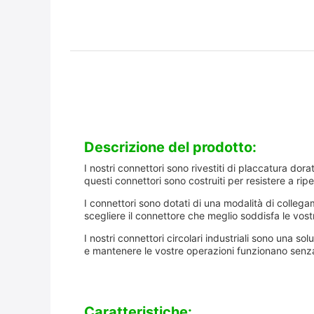
Descrizione del prodotto:
I nostri connettori sono rivestiti di placcatura do
questi connettori sono costruiti per resistere a ripetut
I connettori sono dotati di una modalità di colleg
scegliere il connettore che meglio soddisfa le vos
I nostri connettori circolari industriali sono una so
e mantenere le vostre operazioni funzionano senz
Caratteristiche: