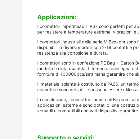
Applicazioni:
I connettori impermeabili IP67 sono perfetti per ap
per resistere a temperature estreme, vibrazioni e ur
I connettori industriali della serie M Bexkom sono
disponibili in diversi modelli con 2-19 contatti e 
resistenza alla corrosione e durata.
I connettori sono in confezione PE Bag + Carton B
modello e della quantità. Il tempo di consegna è d
fornitura di 100000pcs/settimana,garantire che sia
Il materiale isolante è costituito da PA66, un termo
connettori sono versatili e possono essere utilizzat
In conclusione, i connettori industriali Bexkom se
applicazioni esterne e sono dotati di una costruzio
versatili e compatibili con vari dispositivi.garantir
Supporto e servizi: