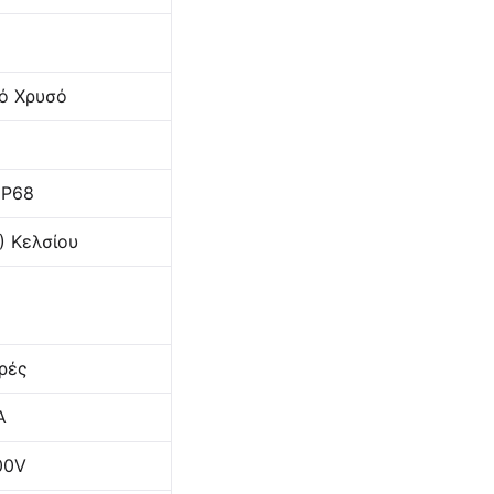
ό Χρυσό
IP68
) Κελσίου
ρές
Α
00V