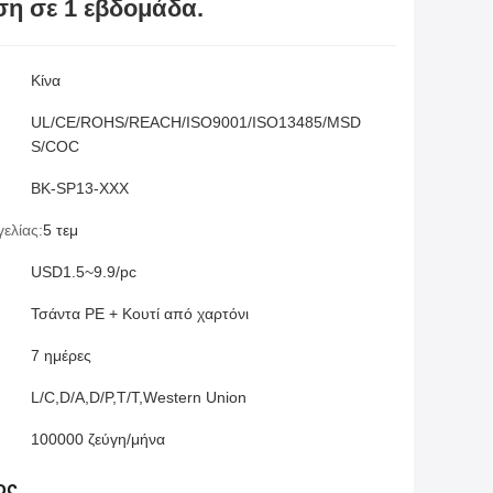
η σε 1 εβδομάδα.
Κίνα
UL/CE/ROHS/REACH/ISO9001/ISO13485/MSD
S/COC
BK-SP13-XXX
ελίας:
5 τεμ
USD1.5~9.9/pc
Τσάντα PE + Κουτί από χαρτόνι
7 ημέρες
L/C,D/A,D/P,T/T,Western Union
100000 ζεύγη/μήνα
ος