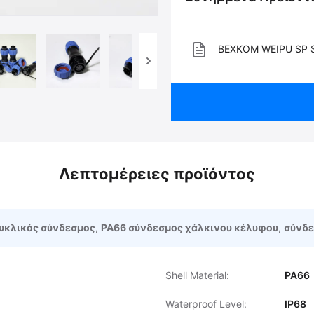
BEXKOM WEIPU SP S
Λεπτομέρειες προϊόντος
κυκλικός σύνδεσμος
,
PA66 σύνδεσμος χάλκινου κέλυφου
,
σύνδε
Shell Material:
PA66
Waterproof Level:
IP68