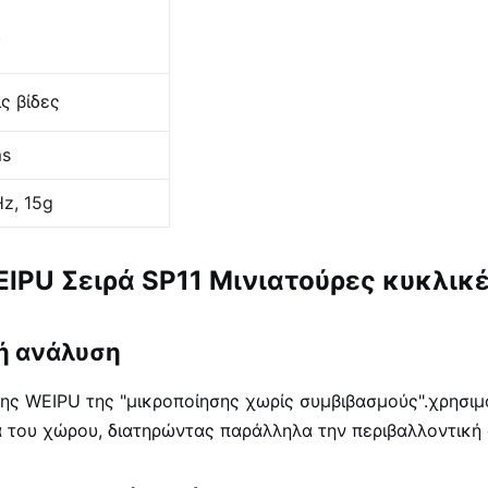
.
ς βίδες
ms
z, 15g
IPU Σειρά SP11 Μινιατούρες κυκλικ
κή ανάλυση
ης WEIPU της "μικροποίησης χωρίς συμβιβασμούς".χρησιμο
α του χώρου, διατηρώντας παράλληλα την περιβαλλοντική