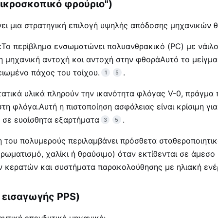
μικροσκοπικό φρούριο")
ει μια στρατηγική επιλογή υψηλής απόδοσης μηχανικών 
:
Το περίβλημα ενσωματώνει πολυανθρακικό (PC) με νάιλο
 μηχανική αντοχή και αντοχή στην φθοράΑυτό το μείγμα δ
ειωμένο πάχος του τοίχου.
.
1
5
τατικά υλικά πληρούν την ικανότητα φλόγας V-0, πράγμα 
τη φλόγα.Αυτή η πιστοποίηση ασφάλειας είναι κρίσιμη για
 σε ευαίσθητα εξαρτήματα
.
3
5
 του πολυμερούς περιλαμβάνει πρόσθετα σταθεροποιητικά
ωματισμό, χαλίκι ή θραύσιμο) όταν εκτίθενται σε άμεσο 
ν κερατών και συστήματα παρακολούθησης με ηλιακή ενέ
 εισαγωγής PPS)
ντική επενδυτική μηχανική: