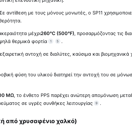
Σε αντίθεση με τους μόνους μονωτές, ο SP11 χρησιμοποι
θερότητα.
 ακεραιότητα μέχρι
260°C (500°F)
, προσαρμόζοντας τις δι
ηλά θερμικά φορτία
.
1
5
εξαιρετική αντοχή σε διαλύτες, καύσιμα και βιομηχανικά
οβική φύση του υλικού διατηρεί την αντοχή του σε μόνω
00 MΩ
, το ένθετο PPS παρέχει ανώτερη απομόνωση μετα
ρεύματος σε υγρές συνθήκες λειτουργίας
.
9
κή από χρυσαφένιο χαλκό)