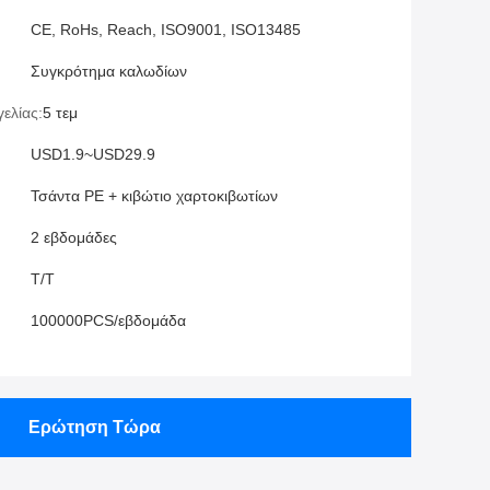
CE, RoHs, Reach, ISO9001, ISO13485
Συγκρότημα καλωδίων
ελίας:
5 τεμ
USD1.9~USD29.9
Τσάντα PE + κιβώτιο χαρτοκιβωτίων
2 εβδομάδες
T/T
100000PCS/εβδομάδα
Ερώτηση Τώρα