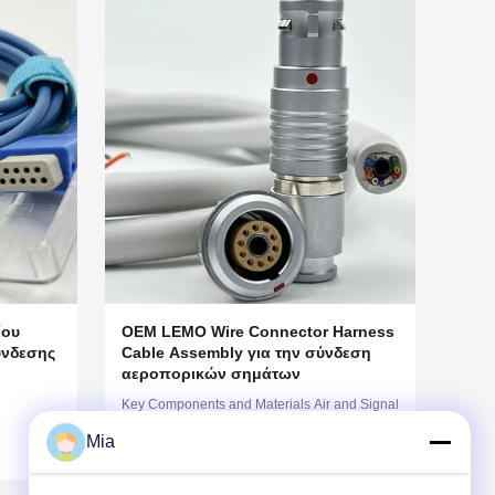
ίου
OEM LEMO Wire Connector Harness
ύνδεσης
Cable Assembly για την σύνδεση
αεροπορικών σημάτων
Key Components and Materials Air and Signal
Cables: Air Tubing: Material: Use medical-
Mia
grade silicone or TPU tubing for the air
channels. These materials are flexible,
biocompatible, and can withstand sterilization