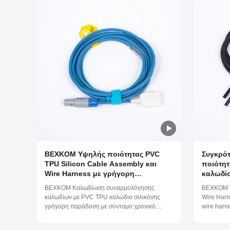
BEXKOM Υψηλής ποιότητας PVC
Συγκρότ
TPU Silicon Cable Assembly και
ποιότητ
Wire Harness με γρήγορη
καλωδί
παράδοση και δωρεάν σχεδιασμό
συρματό
BEXKOM Καλωδίωση συναρμολόγησης
BEXKOM W
εργαλείων
υπερσυ
καλωδίων με PVC TPU καλώδιο σιλικόνης
Wire Harn
γρήγορη παράδοση με σύντομο χρονικό
wire harn
διάστημα χωρίς σχεδιασμό εργαλείων
devices f
silicone, 