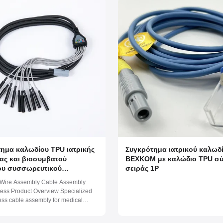
ημα καλωδίου TPU ιατρικής
Συγκρότημα ιατρικού καλωδ
ας και βιοσυμβατού
BEXKOM με καλώδιο TPU σ
ου συσσωρευτικού
σειράς 1P
σχοινου από σιλικόνιο με
ire Assembly Cable Assembly
σκευασμένο σύνδεσμο
ess Product Overview Specialized
ess cable assembly for medical
eaturing medical-grade TPU,
or PVC materials with biological