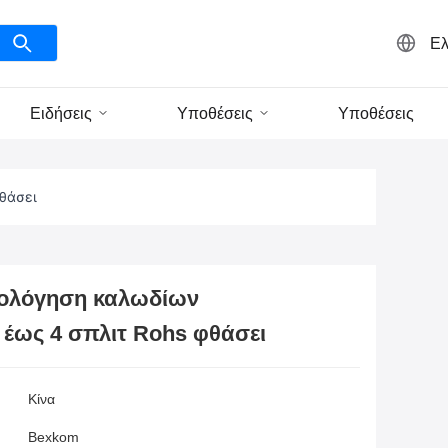
Ελ
Ειδήσεις
Υποθέσεις
Υποθέσεις
θάσει
λόγηση καλωδίων
έως 4 σπλιτ Rohs φθάσει
Κίνα
Bexkom