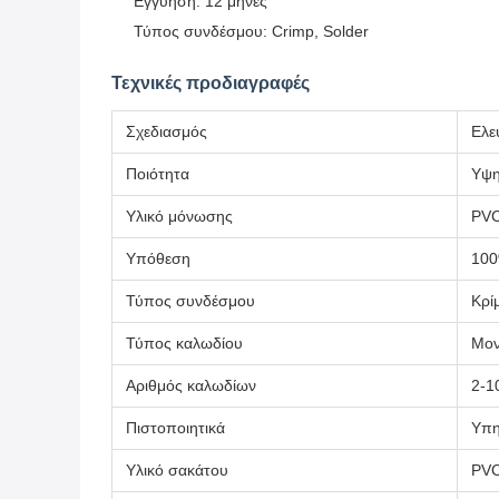
Εγγύηση: 12 μήνες
Τύπος συνδέσμου: Crimp, Solder
Τεχνικές προδιαγραφές
Σχεδιασμός
Ελε
Ποιότητα
Υψη
Υλικό μόνωσης
PVC
Υπόθεση
100
Τύπος συνδέσμου
Κρί
Τύπος καλωδίου
Μον
Αριθμός καλωδίων
2-1
Πιστοποιητικά
Υπη
Υλικό σακάτου
PVC