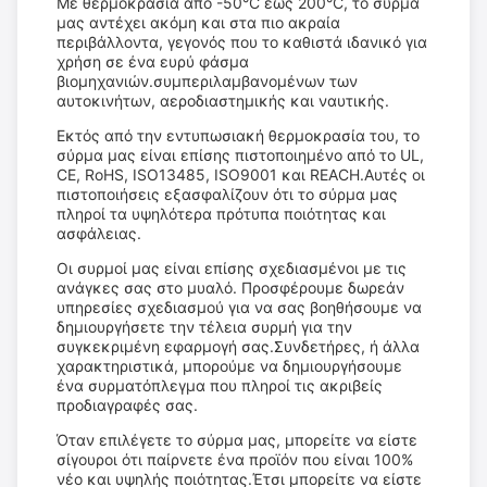
Με θερμοκρασία από -50°C έως 200°C, το σύρμα
μας αντέχει ακόμη και στα πιο ακραία
περιβάλλοντα, γεγονός που το καθιστά ιδανικό για
χρήση σε ένα ευρύ φάσμα
βιομηχανιών.συμπεριλαμβανομένων των
αυτοκινήτων, αεροδιαστημικής και ναυτικής.
Εκτός από την εντυπωσιακή θερμοκρασία του, το
σύρμα μας είναι επίσης πιστοποιημένο από το UL,
CE, RoHS, ISO13485, ISO9001 και REACH.Αυτές οι
πιστοποιήσεις εξασφαλίζουν ότι το σύρμα μας
πληροί τα υψηλότερα πρότυπα ποιότητας και
ασφάλειας.
Οι συρμοί μας είναι επίσης σχεδιασμένοι με τις
ανάγκες σας στο μυαλό. Προσφέρουμε δωρεάν
υπηρεσίες σχεδιασμού για να σας βοηθήσουμε να
δημιουργήσετε την τέλεια συρμή για την
συγκεκριμένη εφαρμογή σας.Συνδετήρες, ή άλλα
χαρακτηριστικά, μπορούμε να δημιουργήσουμε
ένα συρματόπλεγμα που πληροί τις ακριβείς
προδιαγραφές σας.
Όταν επιλέγετε το σύρμα μας, μπορείτε να είστε
σίγουροι ότι παίρνετε ένα προϊόν που είναι 100%
νέο και υψηλής ποιότητας.Έτσι μπορείτε να είστε