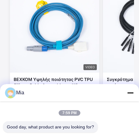
VIDEO
BEXKOM Υψηλής ποιότητας PVC TPU
Συγκρότημα κα
Silicon Cable Assembly και Wire
ποιότητας και
Harness με γρήγορη παράδοση και
συσσωρευτικο
Mia
δωρεάν σχεδιασμό εργαλείων
σιλικόνιο με 
Επικοινωνήστε τώρα
Επικο
σύνδεσμο
7:59 PM
Good day, what product are you looking for?