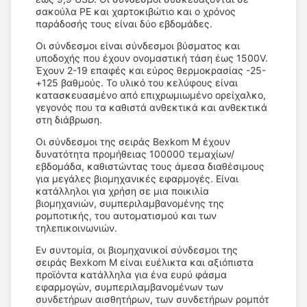
σακούλα PE και χαρτοκιβώτιο και ο χρόνος
παράδοσής τους είναι δύο εβδομάδες.
Οι σύνδεσμοι είναι σύνδεσμοι βύσματος και
υποδοχής που έχουν ονομαστική τάση έως 1500V.
Έχουν 2-19 επαφές και εύρος θερμοκρασίας -25-
+125 βαθμούς. Το υλικό του κελύφους είναι
κατασκευασμένο από επιχρωμιωμένο ορείχαλκο,
γεγονός που τα καθιστά ανθεκτικά και ανθεκτικά
στη διάβρωση.
Οι σύνδεσμοι της σειράς Bexkom M έχουν
δυνατότητα προμήθειας 100000 τεμαχίων/
εβδομάδα, καθιστώντας τους άμεσα διαθέσιμους
για μεγάλες βιομηχανικές εφαρμογές. Είναι
κατάλληλοι για χρήση σε μια ποικιλία
βιομηχανιών, συμπεριλαμβανομένης της
ρομποτικής, του αυτοματισμού και των
τηλεπικοινωνιών.
Εν συντομία, οι βιομηχανικοί σύνδεσμοι της
σειράς Bexkom M είναι ευέλικτα και αξιόπιστα
προϊόντα κατάλληλα για ένα ευρύ φάσμα
εφαρμογών, συμπεριλαμβανομένων των
συνδετήρων αισθητήρων, των συνδετήρων ρομπότ