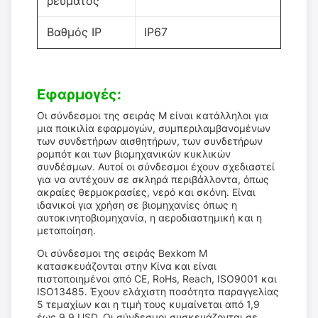
ρεύματος
Βαθμός IP
IP67
Εφαρμογές:
Οι σύνδεσμοι της σειράς M είναι κατάλληλοι για
μια ποικιλία εφαρμογών, συμπεριλαμβανομένων
των συνδετήρων αισθητήρων, των συνδετήρων
ρομπότ και των βιομηχανικών κυκλικών
συνδέσμων. Αυτοί οι σύνδεσμοι έχουν σχεδιαστεί
για να αντέχουν σε σκληρά περιβάλλοντα, όπως
ακραίες θερμοκρασίες, νερό και σκόνη. Είναι
ιδανικοί για χρήση σε βιομηχανίες όπως η
αυτοκινητοβιομηχανία, η αεροδιαστημική και η
μεταποίηση.
Οι σύνδεσμοι της σειράς Bexkom M
κατασκευάζονται στην Κίνα και είναι
πιστοποιημένοι από CE, RoHs, Reach, ISO9001 και
ISO13485. Έχουν ελάχιστη ποσότητα παραγγελίας
5 τεμαχίων και η τιμή τους κυμαίνεται από 1,9
έως 9,9 USD. Οι σύνδεσμοι συσκευάζονται σε