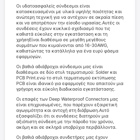
Οι υδατοασφαλείς σύνδεσμοι είναι
κατασκευασμένοι με υλικά υψηλής ποιότητας και
ανώτερη τεχνική για να αντέχουν σε ακραία πίεση
και να αποτρέπουν την είσοδο υγρασίας.Αυτές οι
συνδέσεις έχουν κυκλικό σχεδιασμό που τις
καθιστά εύκολες στην εγκατάσταση και τη
χρήσηΕίναι διαθέσιμα σε μεγέθη μεγέθους
συρμάτων που κυμαίνονται από 16-30AWG,
καθιστώντας τα κατάλληλα για ένα ευρύ φάσμα
εφαρμογών.
Οι βαθιά αδιάβροχοι σύνδεσμοι μας είναι
διαθέσιμοι σε δύο στυλ τερματισμού: Solder και
PCB Print.ενώ το στυλ τερματισμού εκτύπωσης
PCB είναι ιδανικό για εφαρμογές που απαιτούν μια
γρήγορη και εύκολη διαδικασία εγκατάστασης.
Οι επαφές των Deep Waterproof Connectors μας
είναι επιχρυσωμένες, που παρέχουν εξαιρετική
αγωγιμότητα και αντοχή στη διάβρωση.Αυτό
εξασφαλίζει ότι οι συνδέσεις διατηρούν μια
αξιόπιστη σύνδεση με την πάροδο του χρόνου,
ακόμη και σε σκληρά υποβρύχια περιβάλλοντα.
Οι βαθιά αδιάβροχοι συνδετήρες μας έχουν