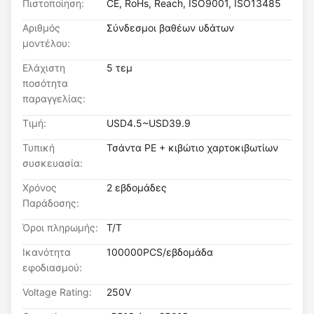
Πιστοποίηση:
CE, RoHs, Reach, ISO9001, ISO13485
Αριθμός
Σύνδεσμοι βαθέων υδάτων
μοντέλου:
Ελάχιστη
5 τεμ
ποσότητα
παραγγελίας:
Τιμή:
USD4.5~USD39.9
Τυπική
Τσάντα PE + κιβώτιο χαρτοκιβωτίων
συσκευασία:
Χρόνος
2 εβδομάδες
Παράδοσης:
Όροι πληρωμής:
T/T
Ικανότητα
100000PCS/εβδομάδα
εφοδιασμού:
Voltage Rating:
250V