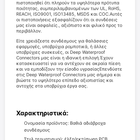
πιστοποιηθεί ότι πληρούν τα υψηλότερα πρότυπα
ποιότητας, συμπεριλαμβανομένων των UL, RoHS,
REACH, ISO9001, ISO13485, MSDS και COC.Αυτές
οι πιστοποιήσεις εξασφαλίζουν ότι οι συνδέσεις
μας είναι ασφαλείς., αξιόπιστο και φιλικό προς το
περιβάλλον.
Είτε χρειάζεστε συνδέσμους για θαλάσσιες
εφαρμογές, υποβρύχια ρομποτικά, ή άλλες
υποβρύχιες συσκευές, οι Deep Waterproof
Connectors μας είναι η ιδανική επιλογή.Έχουν
κατασκευαστεί για να αντέχουν σε ακραία πίεση
και να εμποδίζουν την είσοδο υγρασίαςΕπενδύστε
στις Deep Waterproof Connectors μας σήμερα και
βιώστε το υψηλότερο επίπεδο αξιοπιστίας και
αντοχής στα υποβρύχια έργα σας.
Χαρακτηριστικά:
Ονομασία προϊόντος: Βαθιά αδιάβροχα
συνδέσμους
Στυλ τερματισμού: έλξη/εκτύπωση PCB