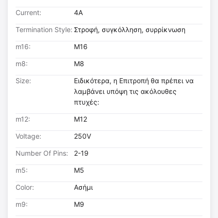
Current:
4Α
Termination Style:
Στροφή, συγκόλληση, συρρίκνωση
m16:
Μ16
m8:
Μ8
Size:
Ειδικότερα, η Επιτροπή θα πρέπει να
λαμβάνει υπόψη τις ακόλουθες
πτυχές:
m12:
Μ12
Voltage:
250V
Number Of Pins:
2-19
m5:
Μ5
Color:
Ασήμι
m9:
M9