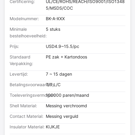
Certificering:
UL/CE/ROHS/REACH/ISO9001/ISO1348
5/MSDS/COC
Modelnummer:
BK-A-XXX
Minimale
5 stuks
bestelhoeveelheid:
Prijs:
USD4.9~15.5/pc
Standaard
PE zak + Kartondoos
Verpakking:
Levertijd:
7 ~ 15 dagen
Betalingsvoorwaarden:
T/T,L/C
Toeleveringsvermogen:
100000 paren/maand
Shell Material:
Messing verchroomd
Contact Material:
Messing verguld
Insulator Material:
KIJKJE