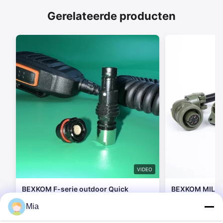
Gerelateerde producten
VIDEO
BEXKOM F-serie outdoor Quick
BEXKOM MIL se
Demating zelfvergrendelend push-
gebruikt IP68 
Mia
pull klein formaat IP68 waterdichte
afgeschermd c
connectoren Voor MIL walkie-talkie
MIL38999
Contact opnemen
Cont