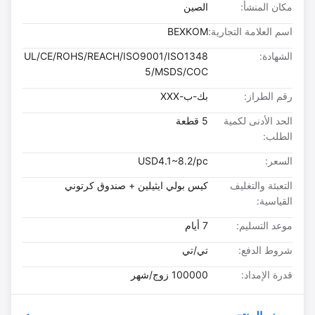
مكان المنشأ:
الصين
اسم العلامة التجارية:
BEXKOM
الشهادة:
UL/CE/ROHS/REACH/ISO9001/ISO1348
5/MSDS/COC
رقم الطراز:
بك-ب-XXX
الحد الأدنى لكمية
5 قطعة
الطلب:
السعر:
USD4.1~8.2/pc
التعبئة والتغليف
كيس بولي ايثيلين + صندوق كرتوني
القياسية:
موعد التسليم:
7 أيام
شروط الدفع:
تي/تي
قدرة الإمداد:
100000 زوج/شهر