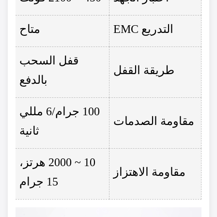
التدريع EMC
متاح
قفل السحب
طريقة القفل
بالدفع
100 جرام/6 مللي
مقاومة الصدمات
ثانية
10 ~ 2000 هرتز،
مقاومة الاهتزاز
15 جرام